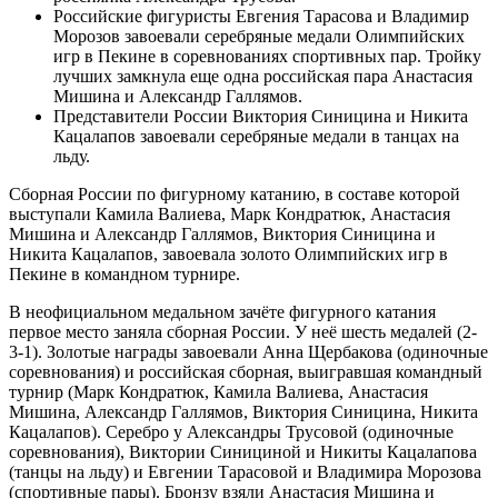
Российские фигуристы Евгения Тарасова и Владимир
Морозов завоевали серебряные медали Олимпийских
игр в Пекине в соревнованиях спортивных пар. Тройку
лучших замкнула еще одна российская пара Анастасия
Мишина и Александр Галлямов.
Представители России Виктория Синицина и Никита
Кацалапов завоевали серебряные медали в танцах на
льду.
Сборная России по фигурному катанию, в составе которой
выступали Камила Валиева, Марк Кондратюк, Анастасия
Мишина и Александр Галлямов, Виктория Синицина и
Никита Кацалапов, завоевала золото Олимпийских игр в
Пекине в командном турнире.
В неофициальном медальном зачёте фигурного катания
первое место заняла сборная России. У неё шесть медалей (2-
3-1). Золотые награды завоевали Анна Щербакова (одиночные
соревнования) и российская сборная, выигравшая командный
турнир (Марк Кондратюк, Камила Валиева, Анастасия
Мишина, Александр Галлямов, Виктория Синицина, Никита
Кацалапов). Серебро у Александры Трусовой (одиночные
соревнования), Виктории Синициной и Никиты Кацалапова
(танцы на льду) и Евгении Тарасовой и Владимира Морозова
(спортивные пары). Бронзу взяли Анастасия Мишина и