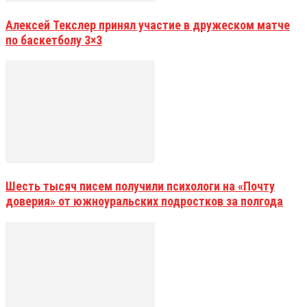
Алексей Текслер принял участие в дружеском матче
по баскетболу 3×3
Шесть тысяч писем получили психологи на «Почту
доверия» от южноуральских подростков за полгода