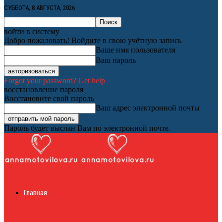
СУББОТА, 8 АВГУСТА, 2026
войти в систему
Добро пожаловать! Войдите в свою учётную запись
Ваше имя пользователя
Ваш пароль
Forgot your password? Get help
восстановление пароля
Восстановите свой пароль
Ваш адрес электронной почты
Пароль будет выслан Вам по электронной почте.
Женский онлайн
Главная
журнал