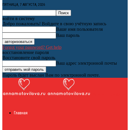
ПЯТНИЦА, 7 АВГУСТА, 2026
войти в систему
Добро пожаловать! Войдите в свою учётную запись
Ваше имя пользователя
Ваш пароль
Forgot your password? Get help
восстановление пароля
Восстановите свой пароль
Ваш адрес электронной почты
Пароль будет выслан Вам по электронной почте.
Женский онлайн
Главная
журнал