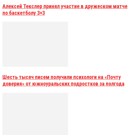
Алексей Текслер принял участие в дружеском матче
по баскетболу 3×3
Шесть тысяч писем получили психологи на «Почту
доверия» от южноуральских подростков за полгода