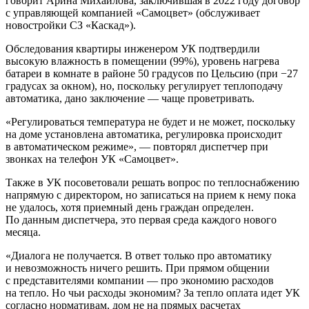
говорит Арина Михайлова, заключившая в 2022 году договор
с управляющей компанией «Самоцвет» (обслуживает
новостройки СЗ «Каскад»).
Обследования квартиры инженером УК подтвердили
высокую влажность в помещении (99%), уровень нагрева
батареи в комнате в районе 50 градусов по Цельсию (при −27
градусах за окном), но, поскольку регулирует теплоподачу
автоматика, дано заключение — чаще проветривать.
«Регулироваться температура не будет и не может, поскольку
на доме установлена автоматика, регулировка происходит
в автоматическом режиме», — повторял диспетчер при
звонках на телефон УК «Самоцвет».
Также в УК посоветовали решать вопрос по теплоснабжению
напрямую с директором, но записаться на прием к нему пока
не удалось, хотя приемный день граждан определен.
По данным диспетчера, это первая среда каждого нового
месяца.
«Диалога не получается. В ответ только про автоматику
и невозможность ничего решить. При прямом общении
с представителями компании — про экономию расходов
на тепло. Но чьи расходы экономим? За тепло оплата идет УК
согласно нормативам, дом не на прямых расчетах