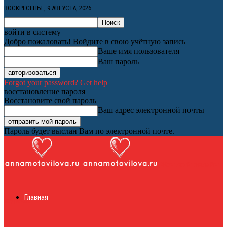
ВОСКРЕСЕНЬЕ, 9 АВГУСТА, 2026
войти в систему
Добро пожаловать! Войдите в свою учётную запись
Ваше имя пользователя
Ваш пароль
Forgot your password? Get help
восстановление пароля
Восстановите свой пароль
Ваш адрес электронной почты
Пароль будет выслан Вам по электронной почте.
Женский онлайн
Главная
журнал