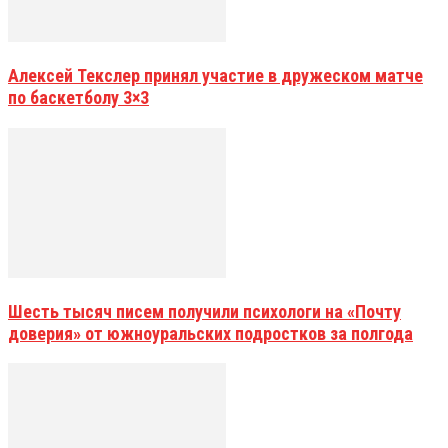
Алексей Текслер принял участие в дружеском матче
по баскетболу 3×3
Шесть тысяч писем получили психологи на «Почту
доверия» от южноуральских подростков за полгода