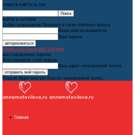
СУББОТА, 8 АВГУСТА, 2026
войти в систему
Добро пожаловать! Войдите в свою учётную запись
Ваше имя пользователя
Ваш пароль
Forgot your password? Get help
восстановление пароля
Восстановите свой пароль
Ваш адрес электронной почты
Пароль будет выслан Вам по электронной почте.
Женский онлайн
Главная
журнал