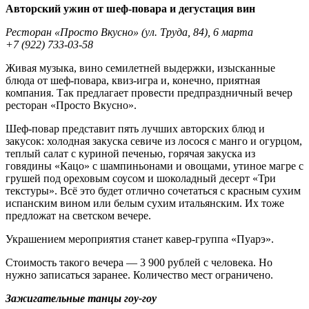
Авторский ужин от шеф-повара и дегустация вин
Ресторан «Просто Вкусно» (ул. Труда, 84), 6 марта
+7 (922) 733-03-58
Живая музыка, вино семилетней выдержки, изысканные
блюда от шеф-повара, квиз-игра и, конечно, приятная
компания. Так предлагает провести предпраздничный вечер
ресторан «Просто Вкусно».
Шеф-повар представит пять лучших авторских блюд и
закусок: холодная закуска севиче из лосося с манго и огурцом,
теплый салат с куриной печенью, горячая закуска из
говядины «Кацо» с шампиньонами и овощами, утиное магре с
грушей под ореховым соусом и шоколадный десерт «Три
текстуры». Всё это будет отлично сочетаться с красным сухим
испанским вином или белым сухим итальянским. Их тоже
предложат на светском вечере.
Украшением мероприятия станет кавер-группа «Пуарэ».
Стоимость такого вечера — 3 900 рублей с человека. Но
нужно записаться заранее. Количество мест ограничено.
Зажигательные танцы гоу-гоу