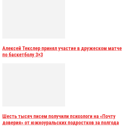
Алексей Текслер принял участие в дружеском матче
по баскетболу 3×3
Шесть тысяч писем получили психологи на «Почту
доверия» от южноуральских подростков за полгода