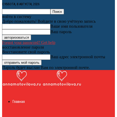
СУББОТА, 8 АВГУСТА, 2026
войти в систему
Добро пожаловать! Войдите в свою учётную запись
Ваше имя пользователя
Ваш пароль
Forgot your password? Get help
восстановление пароля
Восстановите свой пароль
Ваш адрес электронной почты
Пароль будет выслан Вам по электронной почте.
Женский онлайн
Главная
журнал