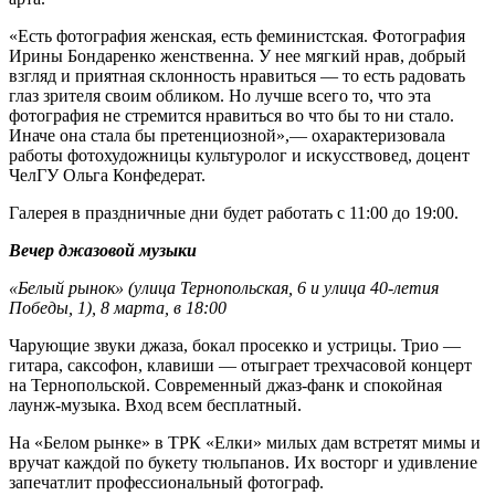
«Есть фотография женская, есть феминистская. Фотография
Ирины Бондаренко женственна. У нее мягкий нрав, добрый
взгляд и приятная склонность нравиться — то есть радовать
глаз зрителя своим обликом. Но лучше всего то, что эта
фотография не стремится нравиться во что бы то ни стало.
Иначе она стала бы претенциозной»,— охарактеризовала
работы фотохудожницы культуролог и искусствовед, доцент
ЧелГУ Ольга Конфедерат.
Галерея в праздничные дни будет работать с 11:00 до 19:00.
Вечер джазовой музыки
«Белый рынок» (улица Тернопольская, 6 и улица 40-летия
Победы, 1), 8 марта, в 18:00
Чарующие звуки джаза, бокал просекко и устрицы. Трио —
гитара, саксофон, клавиши — отыграет трехчасовой концерт
на Тернопольской. Современный джаз-фанк и спокойная
лаунж-музыка. Вход всем бесплатный.
На «Белом рынке» в ТРК «Елки» милых дам встретят мимы и
вручат каждой по букету тюльпанов. Их восторг и удивление
запечатлит профессиональный фотограф.