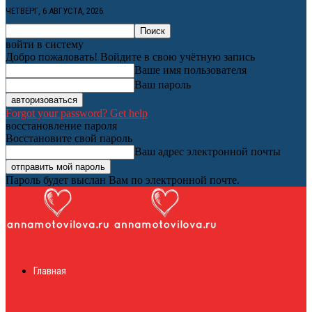
ЧЕТВЕРГ, 6 АВГУСТА, 2026
войти в систему
Добро пожаловать! Войдите в свою учётную запись
Ваше имя пользователя
Ваш пароль
Forgot your password? Get help
восстановление пароля
Восстановите свой пароль
Ваш адрес электронной почты
Пароль будет выслан Вам по электронной почте.
Женский онлайн
Главная
журнал