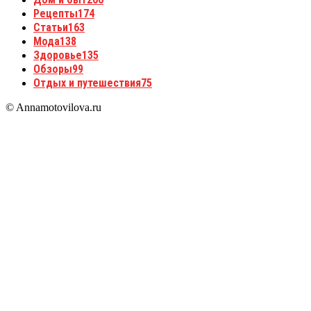
Рецепты
174
Статьи
163
Мода
138
Здоровье
135
Обзоры
99
Отдых и путешествия
75
© Annamotovilova.ru