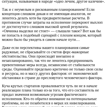
ситуация, называемая в народе «одно лечим, другое калечим».
Так и с неумелым и рискованным планированием! Если
концепция слишком дикая и не имеющая аналогов, не
ленитесь делать хотя бы предварительные расчеты. В
противном случае затраты на исполнение перекроют выхлоп
от достигнутого слишком высокой ценой результата.
«Овчинка выделки не стоит» — слышали такое? Вот как бы
не попасть в подобный сценарий с плохим концом, который
можно было бы увидеть в самом начале пути…
Даже если перспективы вашего планирования самые
радужные, не сбрасывайте со счетов форс-мажорные
обстоятельства. Они происходят внезапно и
незапланированно, так что не ленитесь предпринимать
превентивные меры всегда, независимо от стабильности
среды. Оценивайте предельно критично не только свои силы
и ресурсы, но и массу других факторов: от экономической
обстановки в стране до пресловутого человеческого фактора.
Куча крутых стартапов проваливается чуть ли не в начале
реализации плана только из-за того, что его составитель не
придал значения возможным угрозам фактического
исполнения. Кто-то обратил внимание на потенциальные
проблемы, но не позаботился о мерах их нивелирования.