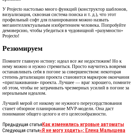
У Projecto настолько много функций (конструктор шаблонов,
визуализация, сквозная система поиска и т. д.), что этот
профильный софт для планирования можно назвать
мегаинтеллектуальным изобретением человека. Попробуйте
демоверсию, чтобы убедиться в чудовищной «разумности»
Projecto!
Резюмируем
Помните главную истину: идеал все же недостижим! Но к
нему можно и нужно стремиться. Просто научитесь вовремя
останавливать себя в погоне за совершенством: некоторая
степень детализации проекта становится маркером окончания
«приглаживания» проекта. Лучшее — враг хорошего, помните
об этом, чтобы не затрачивать чрезмерных усилий в погоне за
нереальным идеалом.
Лучшей мерой от никому не нужного переусердствования
станет обзорное планирование MVP-модели. Она даст
понимание общего целого и его целесообразности.
Как изменились игровые автоматы
Предыдущая статья
«Я не могу ходить»: Елена Малышева
Следующая статья