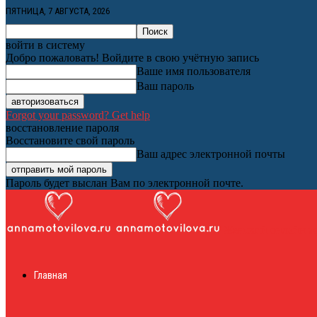
ПЯТНИЦА, 7 АВГУСТА, 2026
войти в систему
Добро пожаловать! Войдите в свою учётную запись
Ваше имя пользователя
Ваш пароль
Forgot your password? Get help
восстановление пароля
Восстановите свой пароль
Ваш адрес электронной почты
Пароль будет выслан Вам по электронной почте.
Женский онлайн ж
Главная