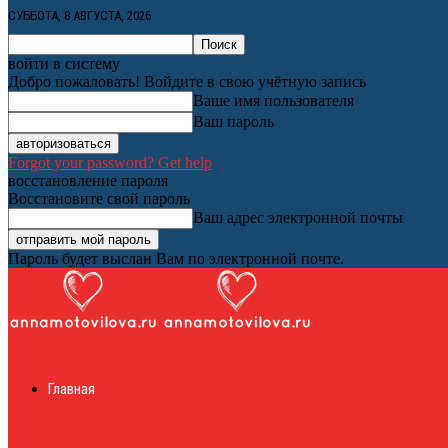
СУББОТА, 8 АВГУСТА, 2026
войти в систему
Добро пожаловать! Войдите в свою учётную запись
Ваше имя пользователя
Ваш пароль
Forgot your password? Get help
восстановление пароля
Восстановите свой пароль
Ваш адрес электронной почты
Пароль будет выслан Вам по электронной почте.
Женский онлайн ж
Главная