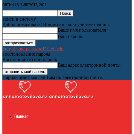
ПЯТНИЦА, 7 АВГУСТА, 2026
войти в систему
Добро пожаловать! Войдите в свою учётную запись
Ваше имя пользователя
Ваш пароль
Forgot your password? Get help
восстановление пароля
Восстановите свой пароль
Ваш адрес электронной почты
Пароль будет выслан Вам по электронной почте.
Женский онлайн
Главная
журнал