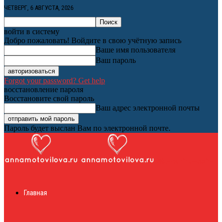
ЧЕТВЕРГ, 6 АВГУСТА, 2026
войти в систему
Добро пожаловать! Войдите в свою учётную запись
Ваше имя пользователя
Ваш пароль
Forgot your password? Get help
восстановление пароля
Восстановите свой пароль
Ваш адрес электронной почты
Пароль будет выслан Вам по электронной почте.
Женский онлайн
Главная
журнал