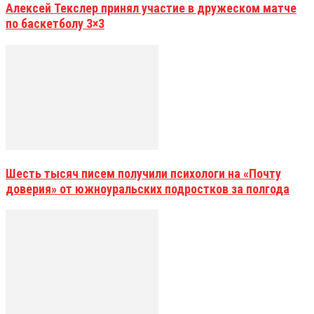
Алексей Текслер принял участие в дружеском матче
по баскетболу 3×3
Шесть тысяч писем получили психологи на «Почту
доверия» от южноуральских подростков за полгода