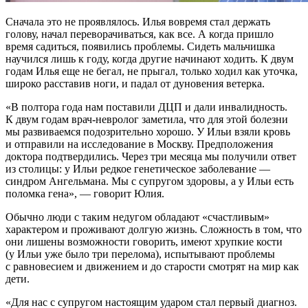
Сначала это не проявлялось. Илья вовремя стал держать
голову, начал переворачиваться, как все. А когда пришло
время садиться, появились проблемы. Сидеть мальчишка
научился лишь к году, когда другие начинают ходить. К двум
годам Илья еще не бегал, не прыгал, только ходил как уточка,
широко расставив ноги, и падал от дуновения ветерка.
«В полтора года нам поставили ДЦП и дали инвалидность.
К двум годам врач-невролог заметила, что для этой болезни
мы развиваемся подозрительно хорошо. У Ильи взяли кровь
и отправили на исследование в Москву. Предположения
доктора подтвердились. Через три месяца мы получили ответ
из столицы: у Ильи редкое генетическое заболевание —
синдром Ангельмана. Мы с супругом здоровы, а у Ильи есть
поломка гена», — говорит Юлия.
Обычно люди с таким недугом обладают «счастливым»
характером и проживают долгую жизнь. Сложность в том, что
они лишены возможности говорить, имеют хрупкие кости
(у Ильи уже было три перелома), испытывают проблемы
с равновесием и движением и до старости смотрят на мир как
дети.
«Для нас с супругом настоящим ударом стал первый диагноз.