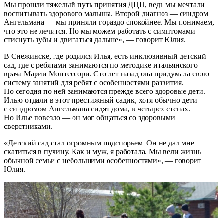
Мы прошли тяжелый путь принятия ДЦП, ведь мы мечтали
воспитывать здорового малыша. Второй диагноз — синдром
Ангельмана — мы приняли гораздо спокойнее. Мы понимаем,
что это не лечится. Но мы можем работать с симптомами —
стиснуть зубы и двигаться дальше», — говорит Юлия.
В Снежинске, где родился Илья, есть инклюзивный детский
сад, где с ребятами занимаются по методике итальянского
врача Марии Монтессори. Сто лет назад она придумала свою
систему занятий для ребят с особенностями развития.
Но сегодня по ней занимаются прежде всего здоровые дети.
Илью отдали в этот престижный садик, хотя обычно дети
с синдромом Ангельмана сидят дома, в четырех стенах.
Но Илье повезло — он мог общаться со здоровыми
сверстниками.
«Детский сад стал огромным подспорьем. Он не дал мне
скатиться в пучину. Как и муж, я работала. Мы вели жизнь
обычной семьи с небольшими особенностями», — говорит
Юлия.