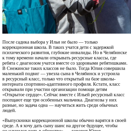
После садика выбора у Ильи не было — только
коррекционная школа. В таких учатся дети с задержкой
психического развития, глубокие инвалиды. Но в Челябинске
к тому времени начали открывать ресурсные классы, где
ребята с диагнозом учатся вместе со здоровыми ребятишками.
В Снежинске таких классов не было. Тогда Юлия совершила
маленький подвиг — увезла сына в Челябинск и устроила
в ресурсный класс, только что открытый на базе школы-
интерната спортивно-адаптивного профиля. Кстати, класс
открывали при участии организации помощи детям
«Открытое сердце». Сейчас вместе с Ильей ресурсный класс
посещают еще три особенных мальчика. Диагнозы у них
разные, но задача одна — научиться жить среди обычных
людей.
«Выпускники коррекционной школы обычно варятся в своей
среде. А я хочу дать сыну шанс на другое будущее, чтобы
он научился жить в обществе», — говорит Юлия.