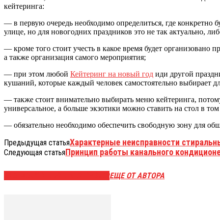
кейтеринга:
— в первую очередь необходимо определиться, где конкретно б
улице, но для новогодних праздников это не так актуально, либ
— кроме того стоит учесть в какое время будет организовано п
а также организация самого мероприятия;
— при этом любой
Кейтеринг на новый год
иди другой праздни
кушаний, которые каждый человек самостоятельно выбирает дл
— также стоит внимательно выбирать меню кейтеринга, потому 
универсальное, а больше экзотики можно ставить на стол в том 
— обязательно необходимо обеспечить свободную зону для общ
Характерные неисправности стиральн
Предыдущая статья
Принцип работы канального кондицион
Следующая статья
ЭТО МОЖЕТ БЫТЬ ИНТЕРЕСНО
ЕЩЕ ОТ АВТОРА