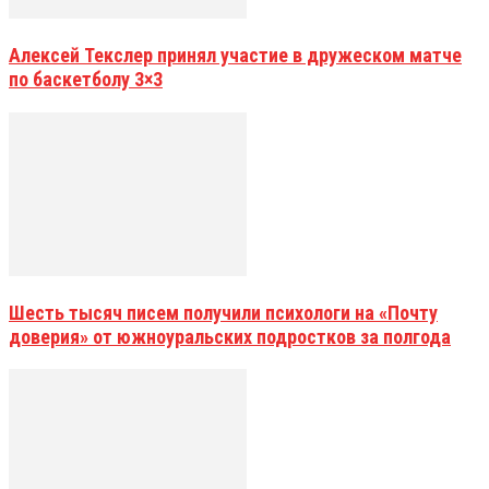
Алексей Текслер принял участие в дружеском матче
по баскетболу 3×3
Шесть тысяч писем получили психологи на «Почту
доверия» от южноуральских подростков за полгода