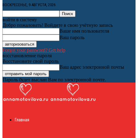
ВОСКРЕСЕНЬЕ, 9 АВГУСТА, 2026
войти в систему
Добро пожаловать! Войдите в свою учётную запись
Ваше имя пользователя
Ваш пароль
Forgot your password? Get help
восстановление пароля
Восстановите свой пароль
Ваш адрес электронной почты
Пароль будет выслан Вам по электронной почте.
Женский онлайн
Главная
журнал