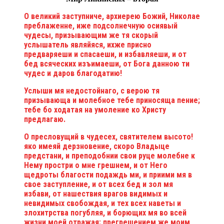
О великий заступниче, архиерею Божий, Николае
преблаженне, иже подсолнечную осиявый
чудесы, призывающим же тя скорый
услышатель являйяся, ихже присно
предваряеши и спасаеши, и избавляеши, и от
бед всяческих изъимаеши, от Бога данною ти
чудес и даров благодатию!
Услыши мя недостойнаго, с верою тя
призывающа и молебное тебе приносяща пение;
тебе бо ходатая на умоление ко Христу
предлагаю.
О пресловущий в чудесех, святителем высото!
яко имеяй дерзновение, скоро Владыце
предстани, и преподобнии свои руце молебне к
Нему простри о мне грешнем, и от Него
щедроты благости подаждь ми, и приими мя в
свое заступление, и от всех бед и зол мя
избави, от нашествия врагов видимых и
невидимых свобождая, и тех всех наветы и
злохитрства погубляя, и борющих мя во всей
жизни моей отражая; прегрешением же моим