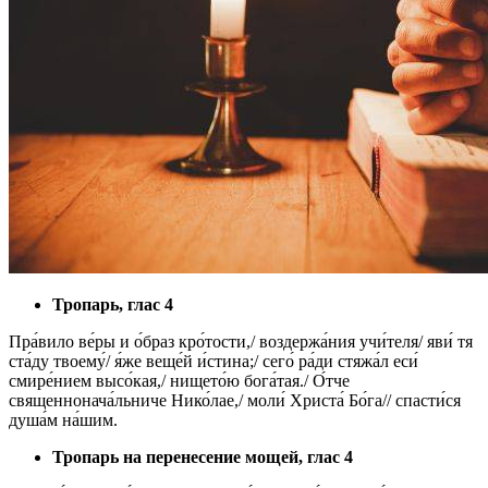
Тропарь, глас 4
Пра́вило ве́ры и о́браз кро́тости,/ воздержа́ния учи́теля/ яви́ тя
ста́ду твоему́/ я́же веще́й и́стина;/ сего́ ра́ди стяжа́л еси́
смире́нием высо́кая,/ нището́ю бога́тая./ О́тче
священнонача́льниче Нико́лае,/ моли́ Христа́ Бо́га// спасти́ся
душа́м на́шим.
Тропарь на перенесение мощей, глас 4