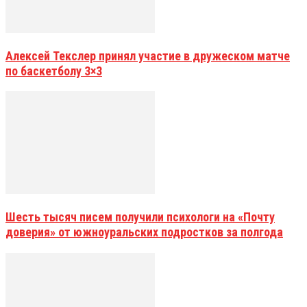
Алексей Текслер принял участие в дружеском матче
по баскетболу 3×3
Шесть тысяч писем получили психологи на «Почту
доверия» от южноуральских подростков за полгода