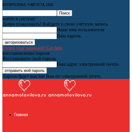
ВОСКРЕСЕНЬЕ, 9 АВГУСТА, 2026
войти в систему
Добро пожаловать! Войдите в свою учётную запись
Ваше имя пользователя
Ваш пароль
Forgot your password? Get help
восстановление пароля
Восстановите свой пароль
Ваш адрес электронной почты
Пароль будет выслан Вам по электронной почте.
Женский онлайн
Главная
журнал