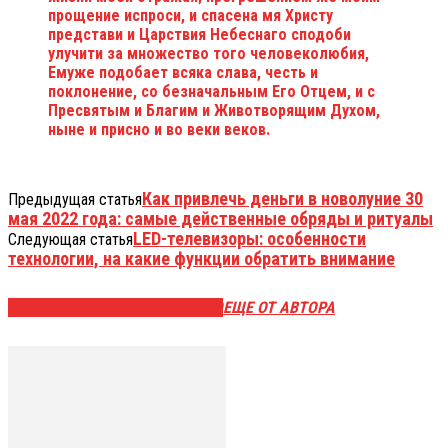
прощение испроси, и спасена мя Христу
представи и Царствия Небеснаго сподоби
улучити за множество того человеколюбия,
Емуже подобает всяка слава, честь и
поклонение, со безначальным Его Отцем, и с
Пресвятым и Благим и Животворящим Духом,
ныне и присно и во веки веков.
Как привлечь деньги в новолуние 30
Предыдущая статья
мая 2022 года: самые действенные обряды и ритуалы
LED-телевизоры: особенности
Следующая статья
технологии, на какие функции обратить внимание
ЭТО МОЖЕТ БЫТЬ ИНТЕРЕСНО
ЕЩЕ ОТ АВТОРА