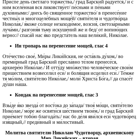
Приспе́ день све́тлаго торжества́,/ град Ба́рский ра́дуется,/ и с
ним вселе́нная вся ликовству́ет/ пе́сньми и пе́ньми
духо́вными:/ днесь бо свяще́нное торжество́/ в пренесе́ние
честны́х и многоцеле́бных моще́й/ святи́теля и чудотво́рца
Никола́я,/ я́коже со́лнце незаходи́мое, возсия́, светоза́рными
луча́ми,/ разгоня́я тьму искуше́ний же и бед/ от вопию́щих
ве́рно:// спаса́й нас я́ко предста́тель наш вели́кий, Нико́лае.
Ин тропарь на перенесение мощей, глас 4
Оте́чество свое́, Ми́ры Лики́йския, не оста́вль ду́хом,/ во
преми́рный град Ба́рский пресла́вно те́лом пренесе́ся,
архиере́ю Нико́лае./ И отту́ду мно́жество челове́ческое свои́м
прише́ствием возвесели́л еси́/ и боля́щия исцели́л еси́./ Те́мже
тя мо́лим, святи́телю Нико́лае,/ моли́ Христа́ Бо́га,// да спасе́т
ду́ши на́ша.
Кондак на перенесение мощей, глас 3
Взы́де я́ко звезда́ от вост́ока до за́пада/ твоя́ мо́щи, святи́телю
Нико́лае,/ мо́ре же освяти́ся ше́ствием твои́м,/ и град Ба́рский
прие́млет тобо́ю благода́ть:/ нас бо де́ля яви́лся еси́ чудотво́рец
изя́щный,// преди́вный и ми́лостивый.
Молитва святителю Николаю Чудотворцу, архиепископу
Мир Ликийских – вторая