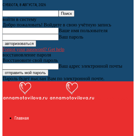
СУББОТА, 8 АВГУСТА, 2026
войти в систему
Добро пожаловать! Войдите в свою учётную запись
Ваше имя пользователя
Ваш пароль
Forgot your password? Get help
восстановление пароля
Восстановите свой пароль
Ваш адрес электронной почты
Пароль будет выслан Вам по электронной почте.
Женский онлайн
Главная
журнал