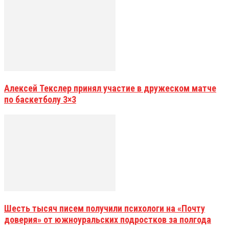
Алексей Текслер принял участие в дружеском матче
по баскетболу 3×3
Шесть тысяч писем получили психологи на «Почту
доверия» от южноуральских подростков за полгода