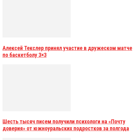
Алексей Текслер принял участие в дружеском матче
по баскетболу 3×3
Шесть тысяч писем получили психологи на «Почту
доверия» от южноуральских подростков за полгода