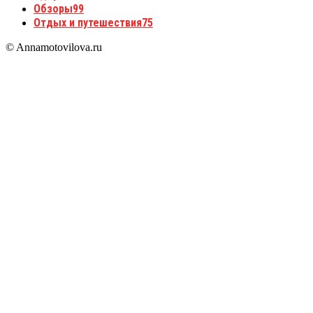
Обзоры
99
Отдых и путешествия
75
© Annamotovilova.ru