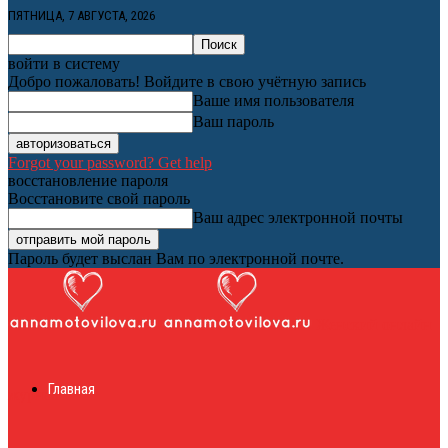
ПЯТНИЦА, 7 АВГУСТА, 2026
войти в систему
Добро пожаловать! Войдите в свою учётную запись
Ваше имя пользователя
Ваш пароль
Forgot your password? Get help
восстановление пароля
Восстановите свой пароль
Ваш адрес электронной почты
Пароль будет выслан Вам по электронной почте.
Женский онлайн
Главная
журнал