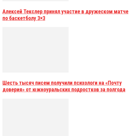
Алексей Текслер принял участие в дружеском матче
по баскетболу 3×3
Шесть тысяч писем получили психологи на «Почту
доверия» от южноуральских подростков за полгода