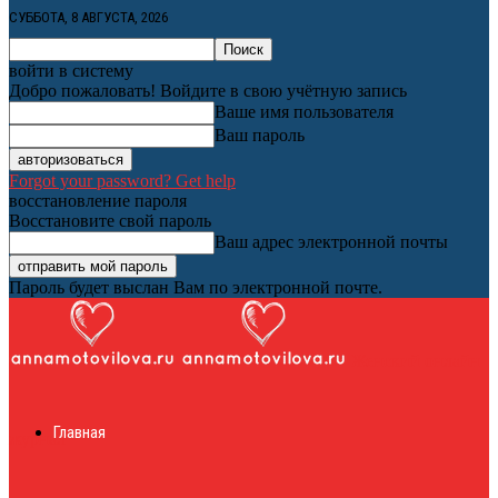
СУББОТА, 8 АВГУСТА, 2026
войти в систему
Добро пожаловать! Войдите в свою учётную запись
Ваше имя пользователя
Ваш пароль
Forgot your password? Get help
восстановление пароля
Восстановите свой пароль
Ваш адрес электронной почты
Пароль будет выслан Вам по электронной почте.
Женский онлайн
Главная
журнал