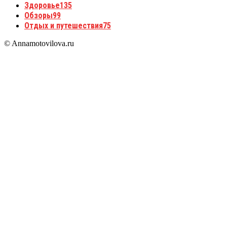
Здоровье
135
Обзоры
99
Отдых и путешествия
75
© Annamotovilova.ru