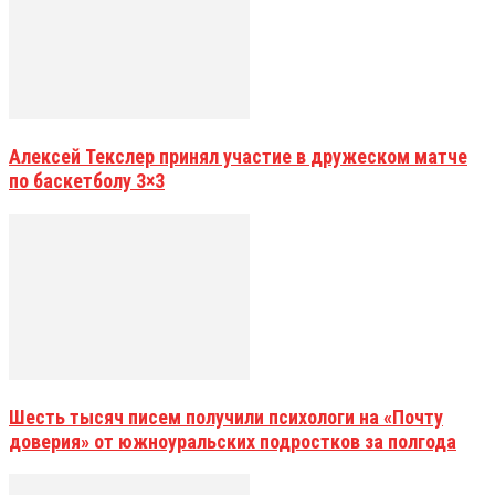
Алексей Текслер принял участие в дружеском матче
по баскетболу 3×3
Шесть тысяч писем получили психологи на «Почту
доверия» от южноуральских подростков за полгода