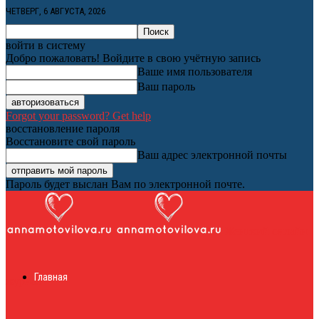
ЧЕТВЕРГ, 6 АВГУСТА, 2026
войти в систему
Добро пожаловать! Войдите в свою учётную запись
Ваше имя пользователя
Ваш пароль
Forgot your password? Get help
восстановление пароля
Восстановите свой пароль
Ваш адрес электронной почты
Пароль будет выслан Вам по электронной почте.
Женский онлайн
Главная
журнал