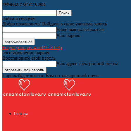
ПЯТНИЦА, 7 АВГУСТА, 2026
войти в систему
Добро пожаловать! Войдите в свою учётную запись
Ваше имя пользователя
Ваш пароль
Forgot your password? Get help
восстановление пароля
Восстановите свой пароль
Ваш адрес электронной почты
Пароль будет выслан Вам по электронной почте.
Женский онлайн ж
Главная