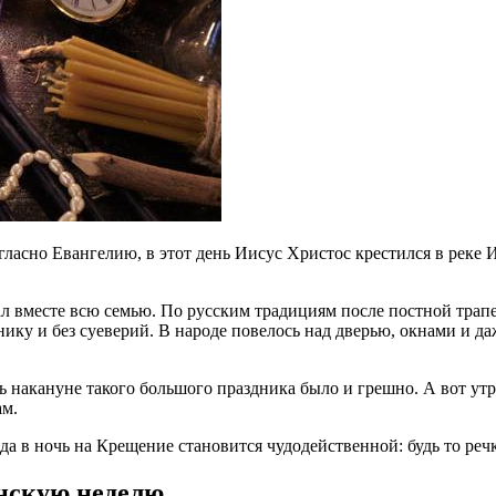
ласно Евангелию, в этот день Иисус Христос крестился в реке
 вместе всю семью. По русским традициям после постной трап
ику и без суеверий. В народе повелось над дверью, окнами и да
ь накануне такого большого праздника было и грешно. А вот ут
ам.
да в ночь на Крещение становится чудодейственной: будь то речк
енскую неделю