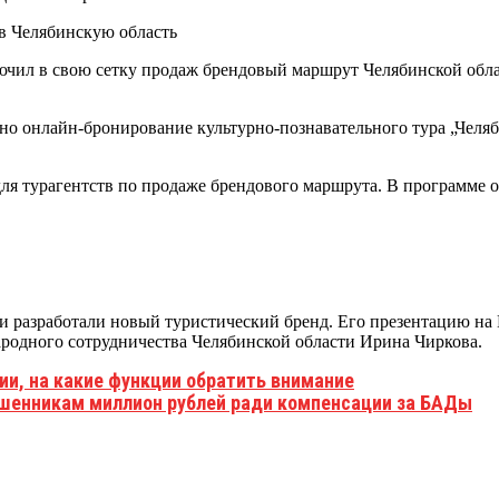
лючил в свою сетку продаж брендовый маршрут Челябинской обла
но онлайн-бронирование культурно-познавательного тура „Челя
для турагентств по продаже брендового маршрута. В программе 
ти разработали новый туристический бренд. Его презентацию н
ародного сотрудничества Челябинской области Ирина Чиркова.
ии, на какие функции обратить внимание
шенникам миллион рублей ради компенсации за БАДы