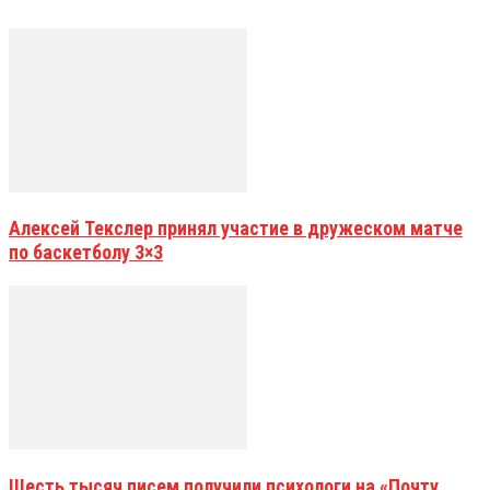
Алексей Текслер принял участие в дружеском матче
по баскетболу 3×3
Шесть тысяч писем получили психологи на «Почту