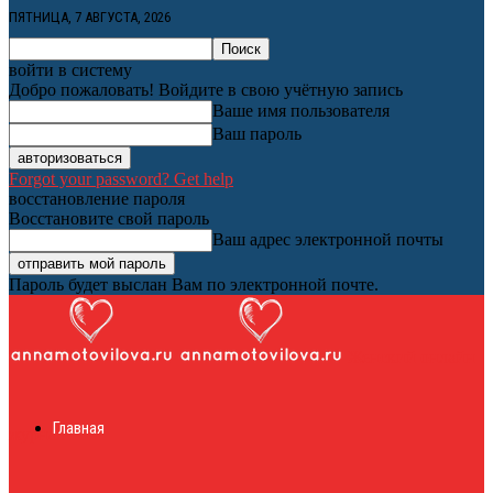
ПЯТНИЦА, 7 АВГУСТА, 2026
войти в систему
Добро пожаловать! Войдите в свою учётную запись
Ваше имя пользователя
Ваш пароль
Forgot your password? Get help
восстановление пароля
Восстановите свой пароль
Ваш адрес электронной почты
Пароль будет выслан Вам по электронной почте.
Женский онлайн
Главная
журнал