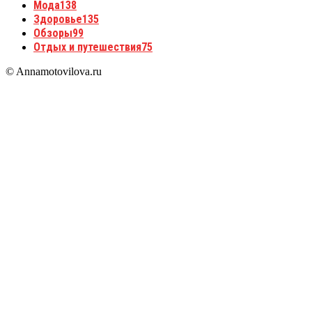
Мода
138
Здоровье
135
Обзоры
99
Отдых и путешествия
75
© Annamotovilova.ru