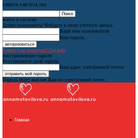
СУББОТА, 8 АВГУСТА, 2026
войти в систему
Добро пожаловать! Войдите в свою учётную запись
Ваше имя пользователя
Ваш пароль
Forgot your password? Get help
восстановление пароля
Восстановите свой пароль
Ваш адрес электронной почты
Пароль будет выслан Вам по электронной почте.
Женский онлайн
Главная
журнал