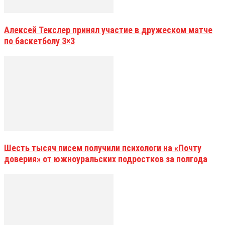
Алексей Текслер принял участие в дружеском матче
по баскетболу 3×3
Шесть тысяч писем получили психологи на «Почту
доверия» от южноуральских подростков за полгода