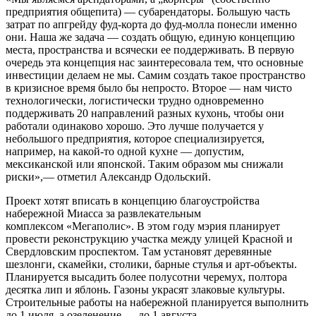
предприятия общепита) — субарендаторы. Большую часть
затрат по апгрейду фуд-корта до фуд-молла понесли именно
они. Наша же задача — создать общую, единую концепцию
места, пространства и всячески ее поддерживать. В первую
очередь эта концепция нас заинтересовала тем, что основные
инвестиции делаем не мы. Самим создать такое пространство
в кризисное время было бы непросто. Второе — нам чисто
технологически, логистически трудно одновременно
поддерживать 20 направлений разных кухонь, чтобы они
работали одинаково хорошо. Это лучше получается у
небольшого предприятия, которое специализируется,
например, на какой-то одной кухне — допустим,
мексиканской или японской. Таким образом мы снижали
риски»,— отметил Александр Одольский.
Проект хотят вписать в концепцию благоустройства
набережной Миасса за развлекательным
комплексом «Мегаполис». В этом году мэрия планирует
провести реконструкцию участка между улицей Красной и
Свердловским проспектом. Там установят деревянные
шезлонги, скамейки, столики, барные стулья и арт-объекты.
Планируется высадить более полусотни черемух, полтора
десятка лип и яблонь. Газоны украсят злаковые культуры.
Строительные работы на набережной планируется выполнить
до 1 июля, а озеленение — до 1 августа.