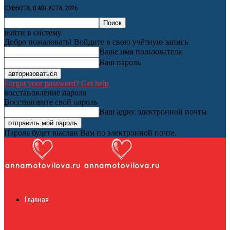
СУББОТА, 8 АВГУСТА, 2026
войти в систему
Добро пожаловать! Войдите в свою учётную запись
Ваше имя пользователя
Ваш пароль
Forgot your password? Get help
восстановление пароля
Восстановите свой пароль
Ваш адрес электронной почты
Пароль будет выслан Вам по электронной почте.
Женский онлайн
Главная
журнал