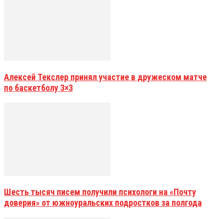
Алексей Текслер принял участие в дружеском матче
по баскетболу 3×3
Шесть тысяч писем получили психологи на «Почту
доверия» от южноуральских подростков за полгода