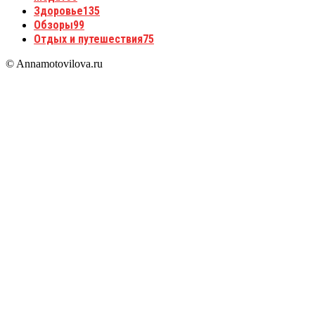
Здоровье
135
Обзоры
99
Отдых и путешествия
75
© Annamotovilova.ru