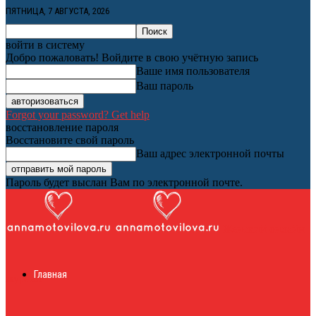
ПЯТНИЦА, 7 АВГУСТА, 2026
войти в систему
Добро пожаловать! Войдите в свою учётную запись
Ваше имя пользователя
Ваш пароль
Forgot your password? Get help
восстановление пароля
Восстановите свой пароль
Ваш адрес электронной почты
Пароль будет выслан Вам по электронной почте.
Женский онлайн
Главная
журнал