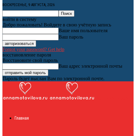
ВОСКРЕСЕНЬЕ, 9 АВГУСТА, 2026
войти в систему
Добро пожаловать! Войдите в свою учётную запись
Ваше имя пользователя
Ваш пароль
Forgot your password? Get help
восстановление пароля
Восстановите свой пароль
Ваш адрес электронной почты
Пароль будет выслан Вам по электронной почте.
Женский онлайн
Главная
журнал