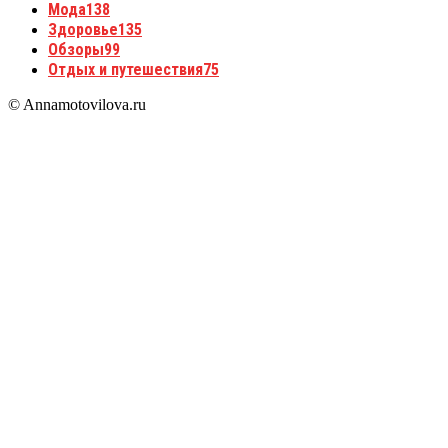
Мода
138
Здоровье
135
Обзоры
99
Отдых и путешествия
75
© Annamotovilova.ru