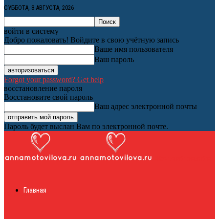
СУББОТА, 8 АВГУСТА, 2026
войти в систему
Добро пожаловать! Войдите в свою учётную запись
Ваше имя пользователя
Ваш пароль
Forgot your password? Get help
восстановление пароля
Восстановите свой пароль
Ваш адрес электронной почты
Пароль будет выслан Вам по электронной почте.
Женский онлайн
Главная
журнал