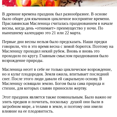
В древние времена праздник был разнообразнее. В основе
было общее для язычников цикличное восприятие времени.
Праславянская Масленица считалась празднованием в начале
весны, когда день «отнимает» преимущество у ночи. По
нынешнему календарю это 21 или 22 марта.
Первые дни весны нельзя было предсказать. Наши предки
говорили, что в это время весна с зимой борются. Поэтому на
Масленицу проходил некий рубеж. Вновь и вновь это
проходило по кругу. Главным смыслом празднования было
возрождение природы.
Масленица несет в себе не только циклическое возрождение,
но и культ плодородия. Земля ожила, впитывает последний
снег. После этого люди давали ей сакральную основу. В
Масленицу освящали землю. Богом была сама природа и
стихии, для которых славян приносили жертву.
Этот праздник является также поминальным. Было важно не
злить предков и почитать, поскольку душой они были в
загробном мире, а телами в земле, и поэтому они имели
влияние на ее плодовитость.