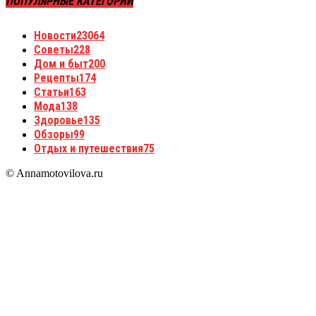
ПОПУЛЯРНЫЕ КАТЕГОРИИ
Новости
23064
Советы
228
Дом и быт
200
Рецепты
174
Статьи
163
Мода
138
Здоровье
135
Обзоры
99
Отдых и путешествия
75
© Annamotovilova.ru