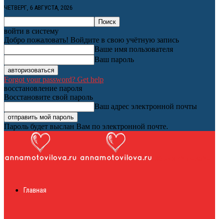
ЧЕТВЕРГ, 6 АВГУСТА, 2026
войти в систему
Добро пожаловать! Войдите в свою учётную запись
Ваше имя пользователя
Ваш пароль
Forgot your password? Get help
восстановление пароля
Восстановите свой пароль
Ваш адрес электронной почты
Пароль будет выслан Вам по электронной почте.
Женский онлайн
Главная
журнал