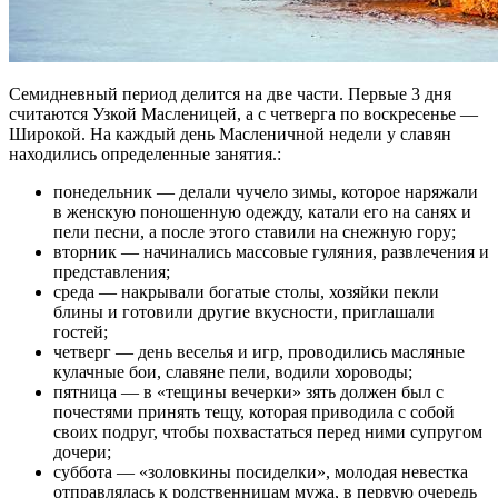
Семидневный период делится на две части. Первые 3 дня
считаются Узкой Масленицей, а с четверга по воскресенье ―
Широкой. На каждый день Масленичной недели у славян
находились определенные занятия.:
понедельник ― делали чучело зимы, которое наряжали
в женскую поношенную одежду, катали его на санях и
пели песни, а после этого ставили на снежную гору;
вторник ― начинались массовые гуляния, развлечения и
представления;
среда ― накрывали богатые столы, хозяйки пекли
блины и готовили другие вкусности, приглашали
гостей;
четверг ― день веселья и игр, проводились масляные
кулачные бои, славяне пели, водили хороводы;
пятница ― в «тещины вечерки» зять должен был с
почестями принять тещу, которая приводила с собой
своих подруг, чтобы похвастаться перед ними супругом
дочери;
суббота ― «золовкины посиделки», молодая невестка
отправлялась к родственницам мужа, в первую очередь