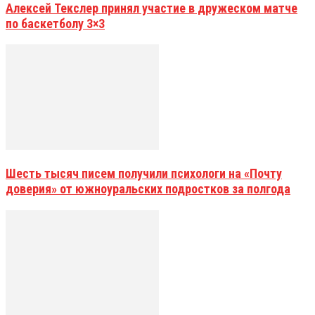
Алексей Текслер принял участие в дружеском матче
по баскетболу 3×3
Шесть тысяч писем получили психологи на «Почту
доверия» от южноуральских подростков за полгода