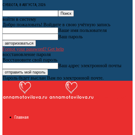
СУББОТА, 8 АВГУСТА, 2026
войти в систему
Добро пожаловать! Войдите в свою учётную запись
Ваше имя пользователя
Ваш пароль
Forgot your password? Get help
восстановление пароля
Восстановите свой пароль
Ваш адрес электронной почты
Пароль будет выслан Вам по электронной почте.
Женский онлайн
Главная
журнал