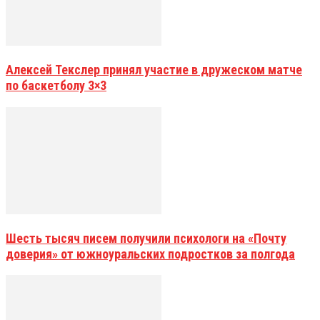
Алексей Текслер принял участие в дружеском матче
по баскетболу 3×3
Шесть тысяч писем получили психологи на «Почту
доверия» от южноуральских подростков за полгода