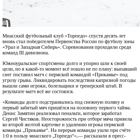
Миасский футбольный клуб «Торпедо» спустя десять лет
вновь стал победителем Первенства России по футболу зоны
«Урал и Западная Сибирь». Соревнования проходили среди
команд III дивизиона.
Южноуральские спортсмены долго и упорно шли к своей
цели, но в какой-то момент всё пошло не по плану: выпавший
снег поставил матч с пермской командой «Прикамье» под
угрозу срыва. Ликвидировать последствия капризной погоды
вышли сами игроки, болельщики и тренерский штаб. В
результате матч всё же состоялся.
«Команды долго подстраивались под снежную поляну и
первый забитый мяч пришёлся на половину первого тайма.
Денис Замятин реализовал пенальти, которое заработал
Сергей Чистяков. Неосторожность при отборе мяча привела
ко второй желтой карточке и удалению игрока пермской
команды „Прикамье“. На перерыв команды ушли при счёте
1:0 в пользу миасского „Торпедо“»,— рассказали в пресс-