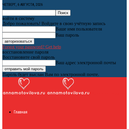
ЧЕТВЕРГ, 6 АВГУСТА, 2026
войти в систему
Добро пожаловать! Войдите в свою учётную запись
Ваше имя пользователя
Ваш пароль
Forgot your password? Get help
восстановление пароля
Восстановите свой пароль
Ваш адрес электронной почты
Пароль будет выслан Вам по электронной почте.
Женский онлайн
Главная
журнал