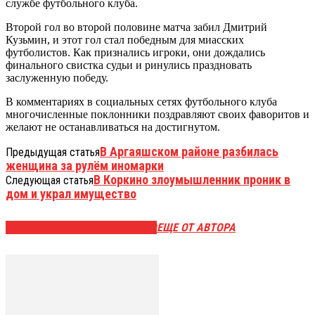
службе футбольного клуба.
Второй гол во второй половине матча забил Дмитрий
Кузьмин, и этот гол стал победным для миасских
футболистов. Как признались игроки, они дождались
финального свистка судьи и ринулись праздновать
заслуженную победу.
В комментариях в социальных сетях футбольного клуба
многочисленные поклонники поздравляют своих фаворитов и
желают не останавливаться на достигнутом.
В Аргаяшском районе разбилась
Предыдущая статья
женщина за рулём иномарки
В Коркино злоумышленник проник в
Следующая статья
дом и украл имущество
ЭТО МОЖЕТ БЫТЬ ИНТЕРЕСНО
ЕЩЕ ОТ АВТОРА