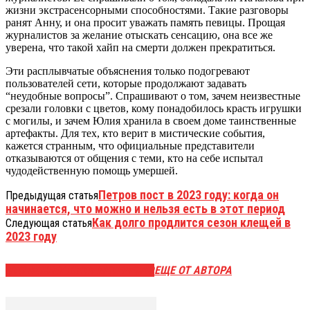
жизни экстрасенсорными способностями. Такие разговоры
ранят Анну, и она просит уважать память певицы. Прощая
журналистов за желание отыскать сенсацию, она все же
уверена, что такой хайп на смерти должен прекратиться.
Эти расплывчатые объяснения только подогревают
пользователей сети, которые продолжают задавать
“неудобные вопросы”. Спрашивают о том, зачем неизвестные
срезали головки с цветов, кому понадобилось красть игрушки
с могилы, и зачем Юлия хранила в своем доме таинственные
артефакты. Для тех, кто верит в мистические события,
кажется странным, что официальные представители
отказываются от общения с теми, кто на себе испытал
чудодейственную помощь умершей.
Петров пост в 2023 году: когда он
Предыдущая статья
начинается, что можно и нельзя есть в этот период
Как долго продлится сезон клещей в
Следующая статья
2023 году
ЭТО МОЖЕТ БЫТЬ ИНТЕРЕСНО
ЕЩЕ ОТ АВТОРА