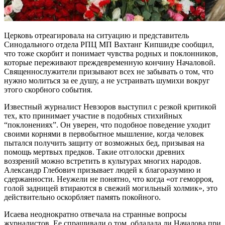
Церковь отреагировала на ситуацию и представитель
Синодального отдела РПЦ МП Вахтанг Кипшидзе сообщил,
что тоже скорбит и понимает чувства родных и поклонников,
которые переживают преждевременную кончину Началовой.
Священнослужители призывают всех не забывать о том, что
нужно молиться за ее душу, а не устраивать шумихи вокруг
этого скорбного события.
Известный журналист Невзоров выступил с резкой критикой
тех, кто принимает участие в подобных стихийных
“поклонениях”. Он уверен, что подобное поведение уходит
своими корнями в первобытное мышление, когда человек
пытался получить защиту от возможных бед, призывая на
помощь мертвых предков. Такие отголоски древних
воззрений можно встретить в культурах многих народов.
Александр Глебович призывает людей к благоразумию и
сдержанности. Неужели не понятно, что когда «от геморроя,
голой задницей втираются в свежий могильный холмик», это
действительно оскорбляет память покойного.
Исаева неоднократно отвечала на странные вопросы
журналистов. Ее спрашивали о том, обладала ли Началова при