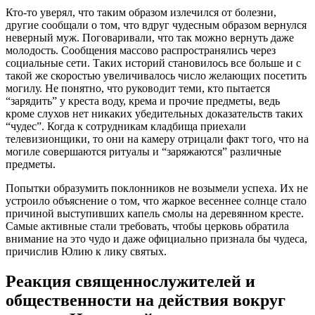
Кто-то уверял, что таким образом излечился от болезни,
другие сообщали о том, что вдруг чудесным образом вернулся
неверный муж. Поговаривали, что так можно вернуть даже
молодость. Сообщения массово распространялись через
социальные сети. Таких историй становилось все больше и с
такой же скоростью увеличивалось число желающих посетить
могилу. Не понятно, что руководит теми, кто пытается
“зарядить” у креста воду, крема и прочие предметы, ведь
кроме слухов нет никаких убедительных доказательств таких
“чудес”. Когда к сотрудникам кладбища приехали
телевизионщики, то они на камеру отрицали факт того, что на
могиле совершаются ритуалы и “заряжаются” различные
предметы.
Попытки образумить поклонников не возымели успеха. Их не
устроило объяснение о том, что жаркое весеннее солнце стало
причиной выступивших капель смолы на деревянном кресте.
Самые активные стали требовать, чтобы церковь обратила
внимание на это чудо и даже официально признала бы чудеса,
причислив Юлию к лику святых.
Реакция священнослужителей и
общественности на действия вокруг