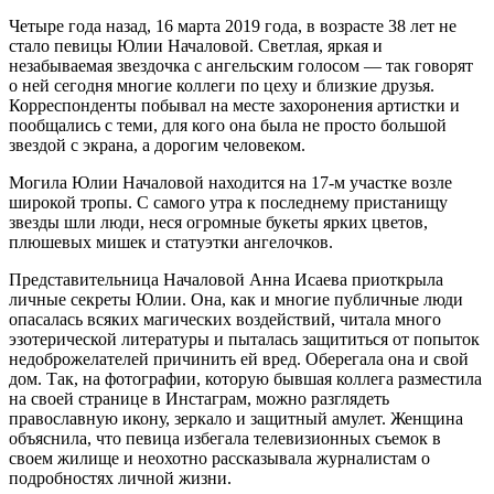
Четыре года назад, 16 марта 2019 года, в возрасте 38 лет не
стало певицы Юлии Началовой. Светлая, яркая и
незабываемая звездочка с ангельским голосом — так говорят
о ней сегодня многие коллеги по цеху и близкие друзья.
Корреспонденты побывал на месте захоронения артистки и
пообщались с теми, для кого она была не просто большой
звездой с экрана, а дорогим человеком.
Могила Юлии Началовой находится на 17-м участке возле
широкой тропы. С самого утра к последнему пристанищу
звезды шли люди, неся огромные букеты ярких цветов,
плюшевых мишек и статуэтки ангелочков.
Представительница Началовой Анна Исаева приоткрыла
личные секреты Юлии. Она, как и многие публичные люди
опасалась всяких магических воздействий, читала много
эзотерической литературы и пыталась защититься от попыток
недоброжелателей причинить ей вред. Оберегала она и свой
дом. Так, на фотографии, которую бывшая коллега разместила
на своей странице в Инстаграм, можно разглядеть
православную икону, зеркало и защитный амулет. Женщина
объяснила, что певица избегала телевизионных съемок в
своем жилище и неохотно рассказывала журналистам о
подробностях личной жизни.