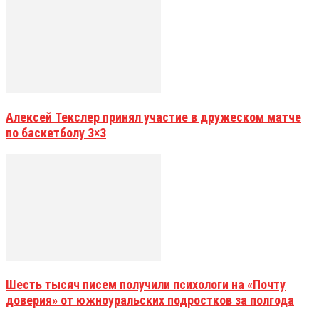
Алексей Текслер принял участие в дружеском матче
по баскетболу 3×3
Шесть тысяч писем получили психологи на «Почту
доверия» от южноуральских подростков за полгода