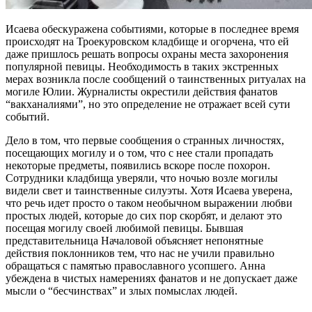
Исаева обескуражена событиями, которые в последнее время
происходят на Троекуровском кладбище и огорчена, что ей
даже пришлось решать вопросы охраны места захоронения
популярной певицы. Необходимость в таких экстренных
мерах возникла после сообщений о таинственных ритуалах на
могиле Юлии. Журналисты окрестили действия фанатов
“вакханалиями”, но это определение не отражает всей сути
событий.
Дело в том, что первые сообщения о странных личностях,
посещающих могилу и о том, что с нее стали пропадать
некоторые предметы, появились вскоре после похорон.
Сотрудники кладбища уверяли, что ночью возле могилы
видели свет и таинственные силуэты. Хотя Исаева уверена,
что речь идет просто о таком необычном выражении любви
простых людей, которые до сих пор скорбят, и делают это
посещая могилу своей любимой певицы. Бывшая
представительница Началовой объясняет непонятные
действия поклонников тем, что нас не учили правильно
обращаться с памятью православного усопшего. Анна
убеждена в чистых намерениях фанатов и не допускает даже
мысли о “бесчинствах” и злых помыслах людей.