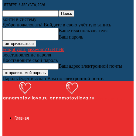
ЧЕТВЕРГ, 6 АВГУСТА, 2026
войти в систему
Добро пожаловать! Войдите в свою учётную запись
Ваше имя пользователя
Ваш пароль
Forgot your password? Get help
восстановление пароля
Восстановите свой пароль
Ваш адрес электронной почты
Пароль будет выслан Вам по электронной почте.
Женский онлайн
Главная
журнал