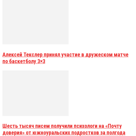
Алексей Текслер принял участие в дружеском матче
по баскетболу 3×3
Шесть тысяч писем получили психологи на «Почту
доверия» от южноуральских подростков за полгода