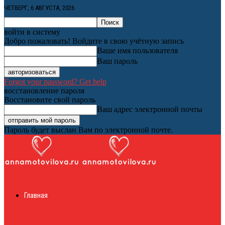
ЧЕТВЕРГ, 6 АВГУСТА, 2026
войти в систему
Добро пожаловать! Войдите в свою учётную запись
Ваше имя пользователя
Ваш пароль
Forgot your password? Get help
восстановление пароля
Восстановите свой пароль
Ваш адрес электронной почты
Пароль будет выслан Вам по электронной почте.
Женский онлайн
Главная
журнал