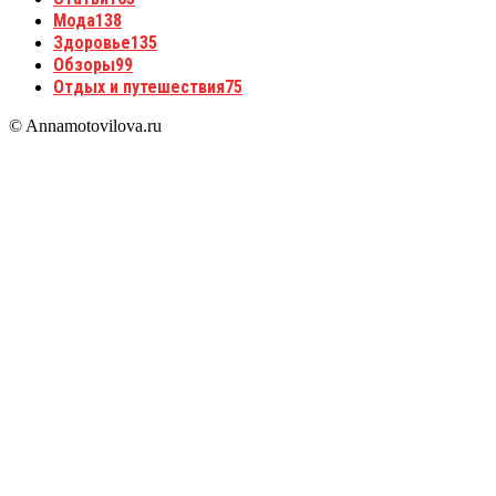
Мода
138
Здоровье
135
Обзоры
99
Отдых и путешествия
75
© Annamotovilova.ru