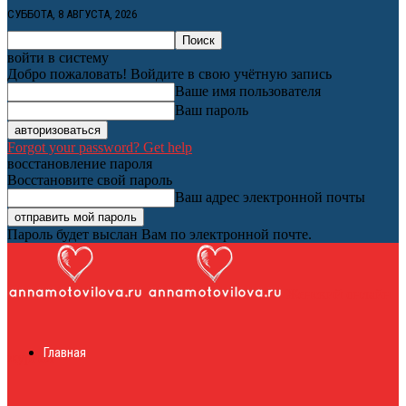
СУББОТА, 8 АВГУСТА, 2026
войти в систему
Добро пожаловать! Войдите в свою учётную запись
Ваше имя пользователя
Ваш пароль
Forgot your password? Get help
восстановление пароля
Восстановите свой пароль
Ваш адрес электронной почты
Пароль будет выслан Вам по электронной почте.
Женский онлайн
Главная
журнал