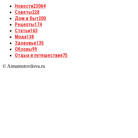
Новости
23064
Советы
228
Дом и быт
200
Рецепты
174
Статьи
163
Мода
138
Здоровье
135
Обзоры
99
Отдых и путешествия
75
© Annamotovilova.ru