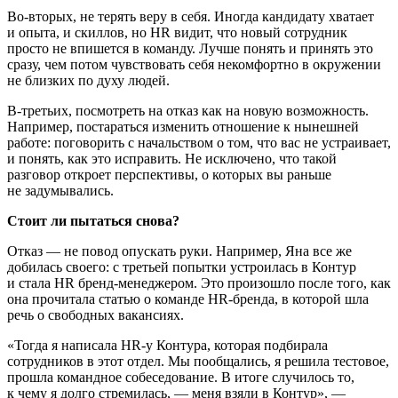
Во-вторых, не терять веру в себя. Иногда кандидату хватает
и опыта, и скиллов, но HR видит, что новый сотрудник
просто не впишется в команду. Лучше понять и принять это
сразу, чем потом чувствовать себя некомфортно в окружении
не близких по духу людей.
В-третьих, посмотреть на отказ как на новую возможность.
Например, постараться изменить отношение к нынешней
работе: поговорить с начальством о том, что вас не устраивает,
и понять, как это исправить. Не исключено, что такой
разговор откроет перспективы, о которых вы раньше
не задумывались.
Стоит ли пытаться снова?
Отказ — не повод опускать руки. Например, Яна все же
добилась своего: с третьей попытки устроилась в Контур
и стала HR бренд-менеджером. Это произошло после того, как
она прочитала статью о команде HR-бренда, в которой шла
речь о свободных вакансиях.
«Тогда я написала HR-у Контура, которая подбирала
сотрудников в этот отдел. Мы пообщались, я решила тестовое,
прошла командное собеседование. В итоге случилось то,
к чему я долго стремилась, — меня взяли в Контур», —