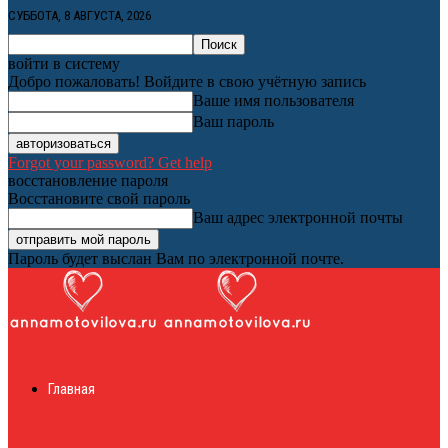
СУББОТА, 8 АВГУСТА, 2026
войти в систему
Добро пожаловать! Войдите в свою учётную запись
Ваше имя пользователя
Ваш пароль
Forgot your password? Get help
восстановление пароля
Восстановите свой пароль
Ваш адрес электронной почты
Пароль будет выслан Вам по электронной почте.
Женский онлайн
Главная
журнал