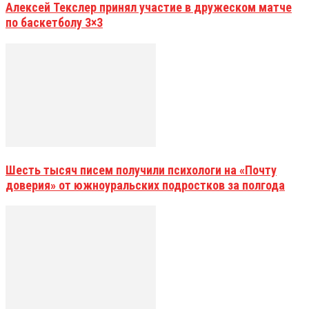
Алексей Текслер принял участие в дружеском матче
по баскетболу 3×3
Шесть тысяч писем получили психологи на «Почту
доверия» от южноуральских подростков за полгода