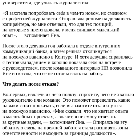
университета, где училась журналистике.
«Я захотела попробовать себя в чем-то новом, но смежном
с профессией журналиста. Отправляла резюме на должность
копирайтера, но мне отвечали, что для тех позиций,
на которые я претендовала, у меня слишком маленький
опыт», — вспоминает Яна.
После этого девушка год работала в отделе внутренних
коммуникаций банка, а затем решила откликнуться
на похожую вакансию в Контуре. И хотя девушка справилась
с тестовым заданием и хорошо показала себя на встрече
с руководителем, после командного интервью HR позвонила
Яне и сказала, что ее не готовы взять на работу.
Что делать после отказа?
Во-первых, извлечь из него пользу: спросите, чего не хватило
руководителю или команде. Это поможет определить, какие
навыки стоит прокачать, если вы захотите откликнуться
на похожую вакансию. «Мне сказали, что не хватает опыта
в масштабных проектах, а значит, я не смогу отвечать
за крупные задачи, — вспоминает Яна. — Опираясь на эту
обратную связь, на прежней работе я стала расширять зоны
ответственности и выходить за границы должности».