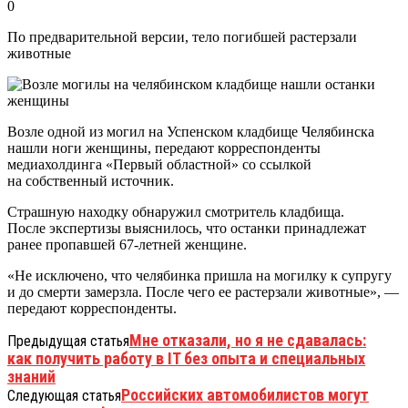
0
По предварительной версии, тело погибшей растерзали
животные
Возле одной из могил на Успенском кладбище Челябинска
нашли ноги женщины, передают корреспонденты
медиахолдинга «Первый областной» со ссылкой
на собственный источник.
Страшную находку обнаружил смотритель кладбища.
После экспертизы выяснилось, что останки принадлежат
ранее пропавшей 67-летней женщине.
«Не исключено, что челябинка пришла на могилку к супругу
и до смерти замерзла. После чего ее растерзали животные», —
передают корреспонденты.
Мне отказали, но я не сдавалась:
Предыдущая статья
как получить работу в IT без опыта и специальных
знаний
Российских автомобилистов могут
Следующая статья