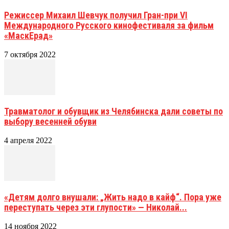
Режиссер Михаил Шевчук получил Гран-при VI
Международного Русского кинофестиваля за фильм
«МаскЕрад»
7 октября 2022
Травматолог и обувщик из Челябинска дали советы по
выбору весенней обуви
4 апреля 2022
«Детям долго внушали: „Жить надо в кайф“. Пора уже
переступать через эти глупости» — Николай...
14 ноября 2022