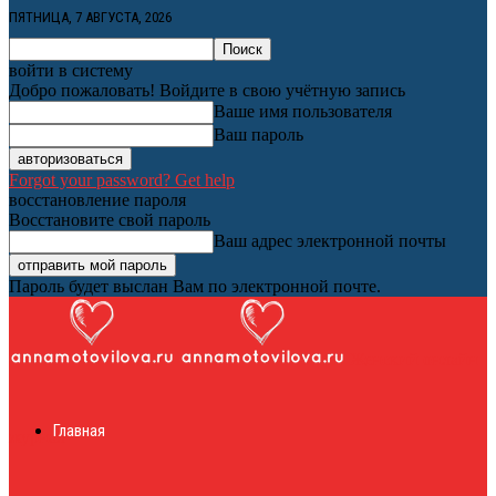
ПЯТНИЦА, 7 АВГУСТА, 2026
войти в систему
Добро пожаловать! Войдите в свою учётную запись
Ваше имя пользователя
Ваш пароль
Forgot your password? Get help
восстановление пароля
Восстановите свой пароль
Ваш адрес электронной почты
Пароль будет выслан Вам по электронной почте.
Женский онлайн
Главная
журнал