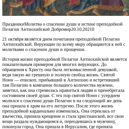
ПраздникиМолитва о спасении души и истине преподобной
Пелагии Антиохийской Добромир
20.10.2021
0
21 октября является днем почитания преподобной Пелагии
Антиохийской. Верующие по всему миру обращаются к ней с
молитвами о спасении души и прощении.
История жизни преподобной Пелагии Антиохийской является
показательным примером для многих верующих. До
обращения к Христу она была легкомысленной девушкой,
ведя такую же грешную и полную свобод жизнь. Святой
Нонн — епископ, прибывший в Антиохию и встретивший
там Пелагию в компании большого количества мужчин,
заметил, как она стремилась нравиться людям и пренебрегала
состоянием своей души. С тех пор святой Нонн с усердием
молился о спасении души Пелагии и на следующий же день
она пришла в храм на его литургию. После этого жизнь
преподобной кардинально изменилась. Она отреклась от
язычества, приняла крещение и стала христианской, все свои
вещи раздала нуждающимся и, переодевшись в мужчину,
покинула город. Она пришла в Иерусалим, где приняла