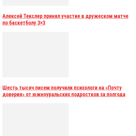
Алексей Текслер принял участие в дружеском матче
по баскетболу 3×3
Шесть тысяч писем получили психологи на «Почту
доверия» от южноуральских подростков за полгода