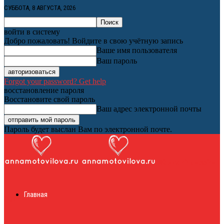
СУББОТА, 8 АВГУСТА, 2026
войти в систему
Добро пожаловать! Войдите в свою учётную запись
Ваше имя пользователя
Ваш пароль
Forgot your password? Get help
восстановление пароля
Восстановите свой пароль
Ваш адрес электронной почты
Пароль будет выслан Вам по электронной почте.
Женский онлайн
Главная
журнал