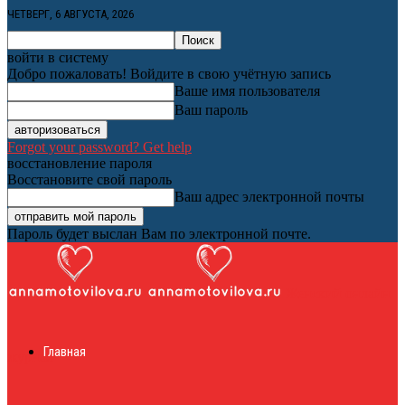
ЧЕТВЕРГ, 6 АВГУСТА, 2026
войти в систему
Добро пожаловать! Войдите в свою учётную запись
Ваше имя пользователя
Ваш пароль
Forgot your password? Get help
восстановление пароля
Восстановите свой пароль
Ваш адрес электронной почты
Пароль будет выслан Вам по электронной почте.
Женский онлайн
Главная
журнал