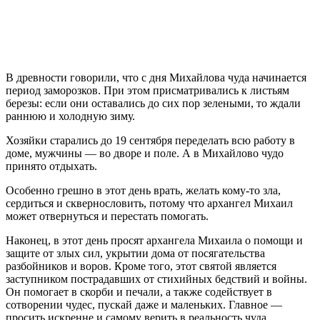
В древности говорили, что с дня Михайлова чуда начинается
период заморозков. При этом присматривались к листьям
березы: если они оставались до сих пор зелеными, то ждали
раннюю и холодную зиму.
Хозяйки старались до 19 сентября переделать всю работу в
доме, мужчины — во дворе и поле. А в Михайлово чудо
принято отдыхать.
Особенно грешно в этот день врать, желать кому-то зла,
сердиться и сквернословить, потому что архангел Михаил
может отвернуться и перестать помогать.
Наконец, в этот день просят архангела Михаила о помощи и
защите от злых сил, укрытии дома от посягательства
разбойников и воров. Кроме того, этот святой является
заступником пострадавших от стихийных бедствий и войны.
Он помогает в скорби и печали, а также содействует в
сотворении чудес, пускай даже и маленьких. Главное —
просить искренне и самому верить в реальность чуда.