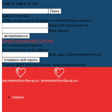
СУББОТА, 8 АВГУСТА, 2026
войти в систему
Добро пожаловать! Войдите в свою учётную запись
Ваше имя пользователя
Ваш пароль
Forgot your password? Get help
восстановление пароля
Восстановите свой пароль
Ваш адрес электронной почты
Пароль будет выслан Вам по электронной почте.
Женский онлайн ж
Главная