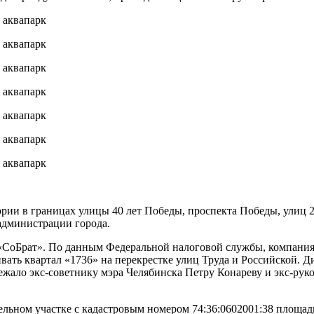
рии в границах улицы 40 лет Победы, проспекта Победы, улиц 
администрации города.
«СоБрат». По данным Федеральной налоговой службы, компани
аивать квартал «1736» на перекрестке улиц Труда и Российской
ало экс-советнику мэра Челябинска Петру Конареву и экс-рук
ельном участке с кадастровым номером 74:36:0602001:38 площадь