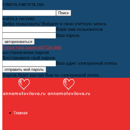
СУББОТА, 8 АВГУСТА, 2026
войти в систему
Добро пожаловать! Войдите в свою учётную запись
Ваше имя пользователя
Ваш пароль
Forgot your password? Get help
восстановление пароля
Восстановите свой пароль
Ваш адрес электронной почты
Пароль будет выслан Вам по электронной почте.
Женский онлайн ж
Главная