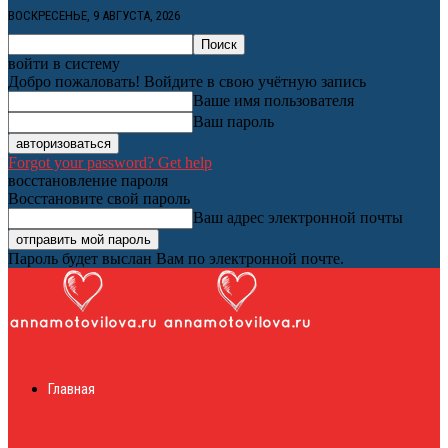
ВОСКРЕСЕНЬЕ, 9 АВГУСТА, 2026
войти в систему
Добро пожаловать! Войдите в свою учётную запись
Ваше имя пользователя
Ваш пароль
Forgot your password? Get help
восстановление пароля
Восстановите свой пароль
Ваш адрес электронной почты
Пароль будет выслан Вам по электронной почте.
Женский онлайн
Главная
журнал