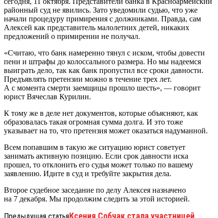
сегодня, 11 октября. Представители банка в Красноармейский
районный суд не явились. Зато уведомили судью, что уже
начали процедуру примирения с должниками. Правда, сам
Алексей как представитель малолетних детей, никаких
предложений о примирении не получал.
«Считаю, что банк намеренно тянул с иском, чтобы довести
пени и штрафы до колоссального размера. Но мы надеемся
выиграть дело, так как банк пропустил все сроки давности.
Предъявлять претензии можно в течение трех лет.
А с момента смерти заемщицы прошло шесть», — говорит
юрист Вячеслав Курилин.
К тому же в деле нет документов, которые объясняют, как
образовалась такая огромная сумма долга. И это тоже
указывает на то, что претензия может оказаться надуманной.
Всем попавшим в такую же ситуацию юрист советует
занимать активную позицию. Если срок давности иска
прошел, то отклонить его судья может только по вашему
заявлению. Идите в суд и требуйте закрытия дела.
Второе судебное заседание по делу Алексея назначено
на 7 декабря. Мы продолжим следить за этой историей.
Ксения Собчак стала участницей
Предыдущая статья