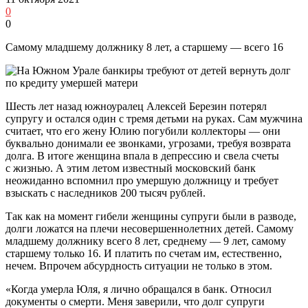
0
0
Самому младшему должнику 8 лет, а старшему — всего 16
Шесть лет назад южноуралец Алексей Березин потерял
супругу и остался один с тремя детьми на руках. Сам мужчина
считает, что его жену Юлию погубили коллекторы — они
буквально донимали ее звонками, угрозами, требуя возврата
долга. В итоге женщина впала в депрессию и свела счеты
с жизнью. А этим летом известный московский банк
неожиданно вспомнил про умершую должницу и требует
взыскать с наследников 200 тысяч рублей.
Так как на момент гибели женщины супруги были в разводе,
долги ложатся на плечи несовершеннолетних детей. Самому
младшему должнику всего 8 лет, среднему — 9 лет, самому
старшему только 16. И платить по счетам им, естественно,
нечем. Впрочем абсурдность ситуации не только в этом.
«Когда умерла Юля, я лично обращался в банк. Относил
документы о смерти. Меня заверили, что долг супруги