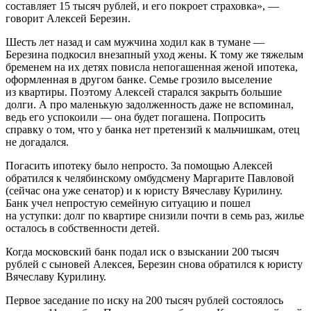
составляет 15 тысяч рублей, и его покроет страховка», —
говорит Алексей Березин.
Шесть лет назад и сам мужчина ходил как в тумане —
Березина подкосил внезапный уход жены. К тому же тяжелым
бременем на их детях повисла непогашенная женой ипотека,
оформленная в другом банке. Семье грозило выселение
из квартиры. Поэтому Алексей старался закрыть большие
долги. А про маленькую задолженность даже не вспоминал,
ведь его успокоили — она будет погашена. Попросить
справку о том, что у банка нет претензий к мальчишкам, отец
не догадался.
Погасить ипотеку было непросто. За помощью Алексей
обратился к челябинскому омбудсмену Маргарите Павловой
(сейчас она уже сенатор) и к юристу Вячеславу Курилину.
Банк учел непростую семейную ситуацию и пошел
на уступки: долг по квартире снизили почти в семь раз, жилье
осталось в собственности детей.
Когда московский банк подал иск о взыскании 200 тысяч
рублей с сыновей Алексея, Березин снова обратился к юристу
Вячеславу Курилину.
Первое заседание по иску на 200 тысяч рублей состоялось