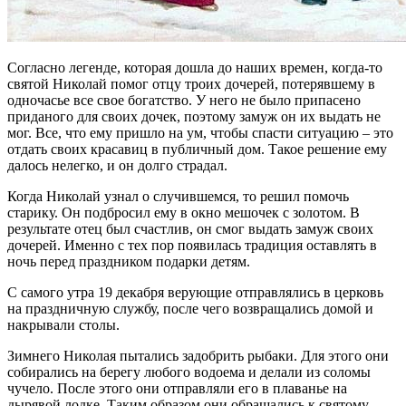
Согласно легенде, которая дошла до наших времен, когда-то
святой Николай помог отцу троих дочерей, потерявшему в
одночасье все свое богатство. У него не было припасено
приданого для своих дочек, поэтому замуж он их выдать не
мог. Все, что ему пришло на ум, чтобы спасти ситуацию – это
отдать своих красавиц в публичный дом. Такое решение ему
далось нелегко, и он долго страдал.
Когда Николай узнал о случившемся, то решил помочь
старику. Он подбросил ему в окно мешочек с золотом. В
результате отец был счастлив, он смог выдать замуж своих
дочерей. Именно с тех пор появилась традиция оставлять в
ночь перед праздником подарки детям.
С самого утра 19 декабря верующие отправлялись в церковь
на праздничную службу, после чего возвращались домой и
накрывали столы.
Зимнего Николая пытались задобрить рыбаки. Для этого они
собирались на берегу любого водоема и делали из соломы
чучело. После этого они отправляли его в плаванье на
дырявой лодке. Таким образом они обращались к святому,