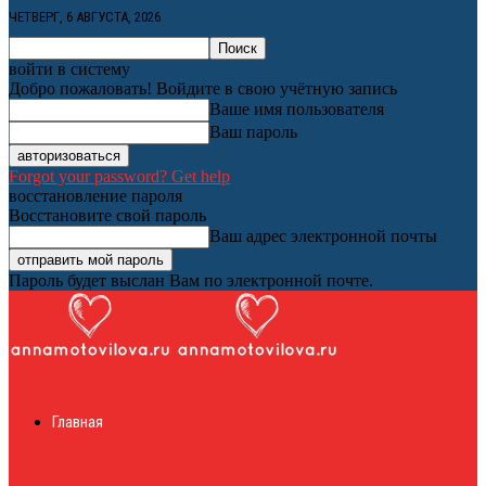
ЧЕТВЕРГ, 6 АВГУСТА, 2026
войти в систему
Добро пожаловать! Войдите в свою учётную запись
Ваше имя пользователя
Ваш пароль
Forgot your password? Get help
восстановление пароля
Восстановите свой пароль
Ваш адрес электронной почты
Пароль будет выслан Вам по электронной почте.
Женский онлайн
Главная
журнал