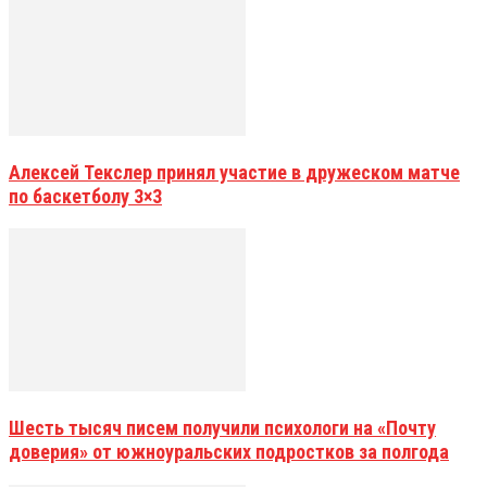
Алексей Текслер принял участие в дружеском матче
по баскетболу 3×3
Шесть тысяч писем получили психологи на «Почту
доверия» от южноуральских подростков за полгода