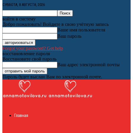
СУББОТА, 8 АВГУСТА, 2026
войти в систему
Добро пожаловать! Войдите в свою учётную запись
Ваше имя пользователя
Ваш пароль
Forgot your password? Get help
восстановление пароля
Восстановите свой пароль
Ваш адрес электронной почты
Пароль будет выслан Вам по электронной почте.
Женский онлайн
Главная
журнал