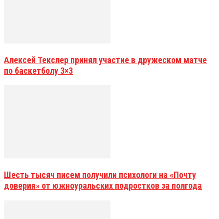
Алексей Текслер принял участие в дружеском матче
по баскетболу 3×3
Шесть тысяч писем получили психологи на «Почту
доверия» от южноуральских подростков за полгода