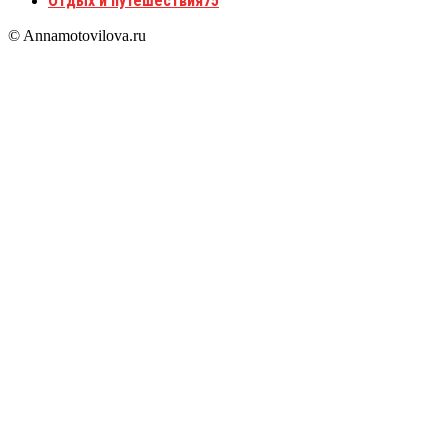
Отдых и путешествия
75
© Annamotovilova.ru