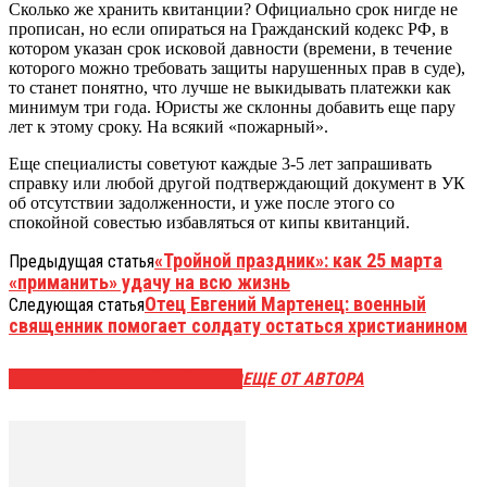
Сколько же хранить квитанции? Официально срок нигде не
прописан, но если опираться на Гражданский кодекс РФ, в
котором указан срок исковой давности (времени, в течение
которого можно требовать защиты нарушенных прав в суде),
то станет понятно, что лучше не выкидывать платежки как
минимум три года. Юристы же склонны добавить еще пару
лет к этому сроку. На всякий «пожарный».
Еще специалисты советуют каждые 3-5 лет запрашивать
справку или любой другой подтверждающий документ в УК
об отсутствии задолженности, и уже после этого со
спокойной совестью избавляться от кипы квитанций.
«Тройной праздник»: как 25 марта
Предыдущая статья
«приманить» удачу на всю жизнь
Отец Евгений Мартенец: военный
Следующая статья
священник помогает солдату остаться христианином
ЭТО МОЖЕТ БЫТЬ ИНТЕРЕСНО
ЕЩЕ ОТ АВТОРА