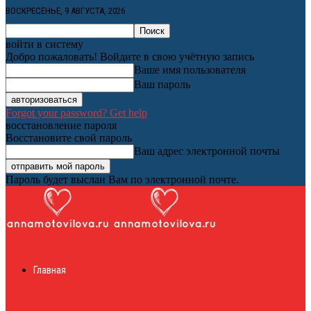
ВОСКРЕСЕНЬЕ, 9 АВГУСТА, 2026
войти в систему
Добро пожаловать! Войдите в свою учётную запись
Ваше имя пользователя
Ваш пароль
Forgot your password? Get help
восстановление пароля
Восстановите свой пароль
Ваш адрес электронной почты
Пароль будет выслан Вам по электронной почте.
Женский онлайн
Главная
журнал