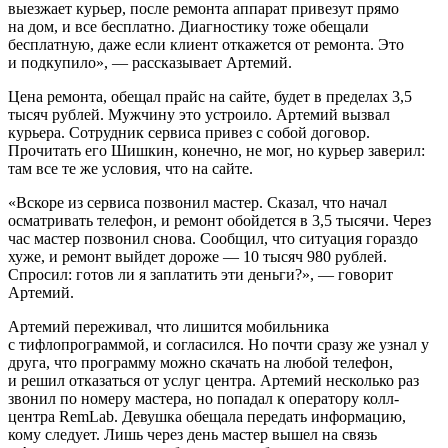
выезжает курьер, после ремонта аппарат привезут прямо
на дом, и все бесплатно. Диагностику тоже обещали
бесплатную, даже если клиент откажется от ремонта. Это
и подкупило», — рассказывает Артемий.
Цена ремонта, обещал прайс на сайте, будет в пределах 3,5
тысяч рублей. Мужчину это устроило. Артемий вызвал
курьера. Сотрудник сервиса привез с собой договор.
Прочитать его Шишкин, конечно, не мог, но курьер заверил:
там все те же условия, что на сайте.
«Вскоре из сервиса позвонил мастер. Сказал, что начал
осматривать телефон, и ремонт обойдется в 3,5 тысячи. Через
час мастер позвонил снова. Сообщил, что ситуация гораздо
хуже, и ремонт выйдет дороже — 10 тысяч 980 рублей.
Спросил: готов ли я заплатить эти деньги?», — говорит
Артемий.
Артемий переживал, что лишится мобильника
с тифлопрограммой, и согласился. Но почти сразу же узнал у
друга, что программу можно скачать на любой телефон,
и решил отказаться от услуг центра. Артемий несколько раз
звонил по номеру мастера, но попадал к оператору колл-
центра RemLab. Девушка обещала передать информацию,
кому следует. Лишь через день мастер вышел на связь