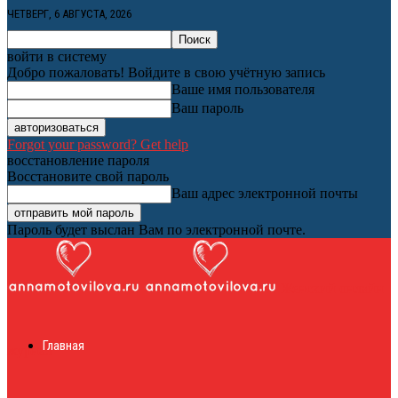
ЧЕТВЕРГ, 6 АВГУСТА, 2026
войти в систему
Добро пожаловать! Войдите в свою учётную запись
Ваше имя пользователя
Ваш пароль
Forgot your password? Get help
восстановление пароля
Восстановите свой пароль
Ваш адрес электронной почты
Пароль будет выслан Вам по электронной почте.
Женский онлайн
Главная
журнал