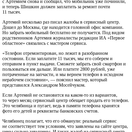
с Артемием снова и сообщил, что мобильник уже починили,
и теперь Шишкин должен заплатить за ремонт почти
11 тысяч.
Артемий несколько раз писал жалобы в сервисный центр.
Дошел до Москвы, где находится головной офис компании.
Но забрать мобильный бесплатно не получается. Под видом
родственников Артемия журналисты редакции ИА «Первое
областное» связались с мастером сервиса.
«Телефон отремонтирован, но лежит в разобранном
состоянии. Если заплатите 11 тысяч, мы его соберем и
отправим в пункт выдачи. Сможете забрать свой смартфон и
пользоваться им дальше. Или платите 2800 рублей, уже
потраченные на запчасти, и мы вернем телефон в исходном
нерабочем состоянии», — пояснил мастер, который
представился Александром Мосейчуком.
Если Артемий не остановится на каком-то из вариантов,
то через месяц сервисный центр обещает продать его телефон.
Это челябинца и пугает, ведь в памяти телефона хранятся
фото его детей и реквизиты банковских счетов.
Челябинец полагает, что его обманули: реальный сервис
не соответствует тем условиям, что заявлены на сайте центра,
цены сильно завышены. И таких жалоб на сервисный центр