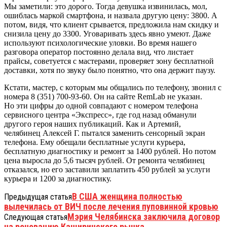
Мы заметили: это дорого. Тогда девушка извинилась, мол,
ошиблась маркой смартфона, и назвала другую цену: 3800. А
потом, видя, что клиент срывается, предложила нам скидку и
снизила цену до 3300. Уговаривать здесь явно умеют. Даже
используют психологические уловки. Во время нашего
разговора оператор постоянно делала вид, что листает
прайсы, советуется с мастерами, проверяет зону бесплатной
доставки, хотя по звуку было понятно, что она держит паузу.
Кстати, мастер, с которым мы общались по телефону, звонил с
номера 8 (351) 700-93-60. Он на сайте RemLab не указан.
Но эти цифры до одной совпадают с номером телефона
сервисного центра «Экспресс», где год назад обманули
другого героя наших публикаций. Как и Артемий,
челябинец Алексей Г. пытался заменить сенсорный экран
телефона. Ему обещали бесплатные услуги курьера,
бесплатную диагностику и ремонт за 1400 рублей. Но потом
цена выросла до 5,6 тысяч рублей. От ремонта челябинец
отказался, но его заставили заплатить 450 рублей за услуги
курьера и 1200 за диагностику.
В США женщина полностью
Предыдущая статья
вылечилась от ВИЧ после лечения пуповинной кровью
Мэрия Челябинска заключила договор
Следующая статья
на реновацию Каширинского рынка