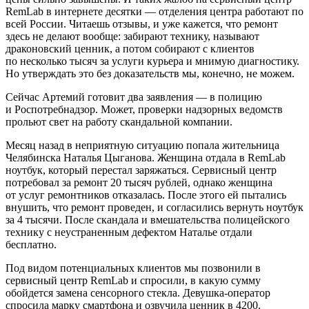
RemLab в интернете десятки — отделения центра работают по
всей России. Читаешь отзывы, и уже кажется, что ремонт
здесь не делают вообще: забирают технику, называют
драконовский ценник, а потом собирают с клиентов
по несколько тысяч за услуги курьера и мнимую диагностику.
Но утверждать это без доказательств мы, конечно, не можем.
Сейчас Артемий готовит два заявления — в полицию
и Роспотребнадзор. Может, проверки надзорных ведомств
прольют свет на работу скандальной компании.
Месяц назад в неприятную ситуацию попала жительница
Челябинска Наталья Цыганова. Женщина отдала в RemLab
ноутбук, который перестал заряжаться. Сервисный центр
потребовал за ремонт 20 тысяч рублей, однако женщина
от услуг ремонтников отказалась. После этого ей пытались
внушить, что ремонт проведен, и согласились вернуть ноутбук
за 4 тысячи. После скандала и вмешательства полицейского
технику с неустраненным дефектом Наталье отдали
бесплатно.
Под видом потенциальных клиентов мы позвонили в
сервисный центр RemLab и спросили, в какую сумму
обойдется замена сенсорного стекла. Девушка-оператор
спросила марку смартфона и озвучила ценник в 4200.