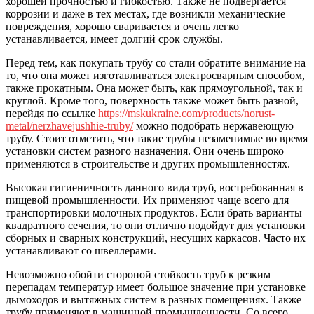
хорошей прочностью и гибкостью. Также не подвергается
коррозии и даже в тех местах, где возникли механические
повреждения, хорошо сваривается и очень легко
устанавливается, имеет долгий срок службы.
Перед тем, как покупать трубу со стали обратите внимание на
то, что она может изготавливаться электросварным способом,
также прокатным. Она может быть, как прямоугольной, так и
круглой. Кроме того, поверхность также может быть разной,
перейдя по ссылке
https://mskukraine.com/products/norust-
metal/nerzhavejushhie-truby/
можно подобрать нержавеющую
трубу. Стоит отметить, что такие трубы незаменимые во время
установки систем разного назначения. Они очень широко
применяются в строительстве и других промышленностях.
Высокая гигиеничность данного вида труб, востребованная в
пищевой промышленности. Их применяют чаще всего для
транспортировки молочных продуктов. Если брать варианты
квадратного сечения, то они отлично подойдут для установки
сборных и сварных конструкций, несущих каркасов. Часто их
устанавливают со швеллерами.
Невозможно обойти стороной стойкость труб к резким
перепадам температур имеет большое значение при установке
дымоходов и вытяжных систем в разных помещениях. Также
трубу применяют в машинной промышленности. Со всего