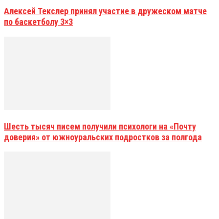
Алексей Текслер принял участие в дружеском матче
по баскетболу 3×3
Шесть тысяч писем получили психологи на «Почту
доверия» от южноуральских подростков за полгода