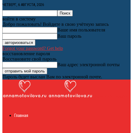
ЧЕТВЕРГ, 6 АВГУСТА, 2026
войти в систему
Добро пожаловать! Войдите в свою учётную запись
Ваше имя пользователя
Ваш пароль
Forgot your password? Get help
восстановление пароля
Восстановите свой пароль
Ваш адрес электронной почты
Пароль будет выслан Вам по электронной почте.
Женский онлайн
Главная
журнал