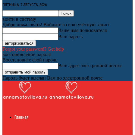
ПЯТНИЦА, 7 АВГУСТА, 2026
войти в систему
Добро пожаловать! Войдите в свою учётную запись
Ваше имя пользователя
Ваш пароль
Forgot your password? Get help
восстановление пароля
Восстановите свой пароль
Ваш адрес электронной почты
Пароль будет выслан Вам по электронной почте.
Женский онлайн
Главная
журнал