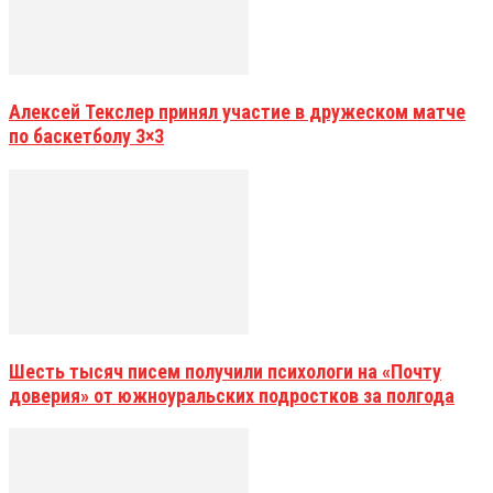
Алексей Текслер принял участие в дружеском матче
по баскетболу 3×3
Шесть тысяч писем получили психологи на «Почту
доверия» от южноуральских подростков за полгода