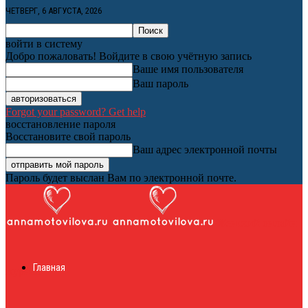
ЧЕТВЕРГ, 6 АВГУСТА, 2026
войти в систему
Добро пожаловать! Войдите в свою учётную запись
Ваше имя пользователя
Ваш пароль
Forgot your password? Get help
восстановление пароля
Восстановите свой пароль
Ваш адрес электронной почты
Пароль будет выслан Вам по электронной почте.
Женский онлайн
Главная
журнал