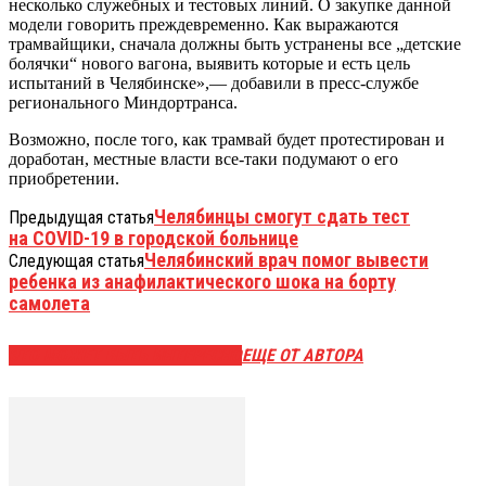
несколько служебных и тестовых линий. О закупке данной
модели говорить преждевременно. Как выражаются
трамвайщики, сначала должны быть устранены все „детские
болячки“ нового вагона, выявить которые и есть цель
испытаний в Челябинске»,— добавили в пресс-службе
регионального Миндортранса.
Возможно, после того, как трамвай будет протестирован и
доработан, местные власти все-таки подумают о его
приобретении.
Челябинцы смогут сдать тест
Предыдущая статья
на COVID-19 в городской больнице
Челябинский врач помог вывести
Следующая статья
ребенка из анафилактического шока на борту
самолета
ЭТО МОЖЕТ БЫТЬ ИНТЕРЕСНО
ЕЩЕ ОТ АВТОРА