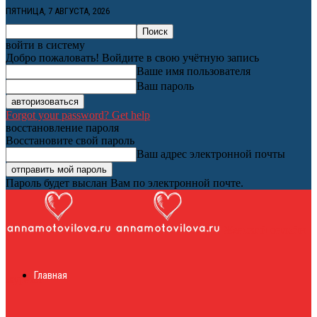
ПЯТНИЦА, 7 АВГУСТА, 2026
войти в систему
Добро пожаловать! Войдите в свою учётную запись
Ваше имя пользователя
Ваш пароль
Forgot your password? Get help
восстановление пароля
Восстановите свой пароль
Ваш адрес электронной почты
Пароль будет выслан Вам по электронной почте.
Женский онлайн
Главная
журнал