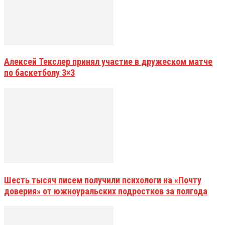
Алексей Текслер принял участие в дружеском матче
по баскетболу 3×3
Шесть тысяч писем получили психологи на «Почту
доверия» от южноуральских подростков за полгода