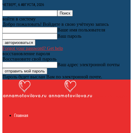
ЧЕТВЕРГ, 6 АВГУСТА, 2026
войти в систему
Добро пожаловать! Войдите в свою учётную запись
Ваше имя пользователя
Ваш пароль
Forgot your password? Get help
восстановление пароля
Восстановите свой пароль
Ваш адрес электронной почты
Пароль будет выслан Вам по электронной почте.
Женский онлайн
Главная
журнал