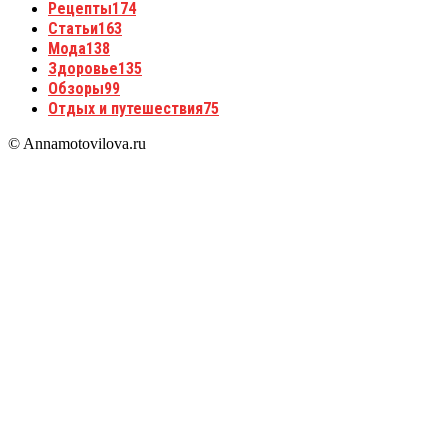
Рецепты
174
Статьи
163
Мода
138
Здоровье
135
Обзоры
99
Отдых и путешествия
75
© Annamotovilova.ru