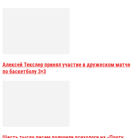
Алексей Текслер принял участие в дружеском матче
по баскетболу 3×3
Шесть тысяч писем получили психологи на «Почту