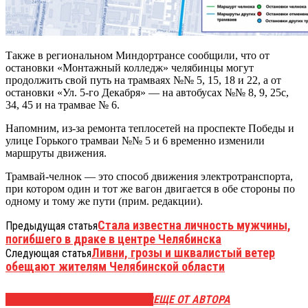
Также в региональном Миндортрансе сообщили, что от
остановки «Монтажный колледж» челябинцы могут
продолжить свой путь на трамваях №№ 5, 15, 18 и 22, а от
остановки «Ул. 5-го Декабря» — на автобусах №№ 8, 9, 25с,
34, 45 и на трамвае № 6.
Напомним, из-за ремонта теплосетей на проспекте Победы и
улице Горького трамваи №№ 5 и 6 временно изменили
маршруты движения.
Трамвай-челнок — это способ движения электротранспорта,
при котором один и тот же вагон двигается в обе стороны по
одному и тому же пути (прим. редакции).
Стала известна личность мужчины,
Предыдущая статья
погибшего в драке в центре Челябинска
Ливни, грозы и шквалистый ветер
Следующая статья
обещают жителям Челябинской области
ЭТО МОЖЕТ БЫТЬ ИНТЕРЕСНО
ЕЩЕ ОТ АВТОРА