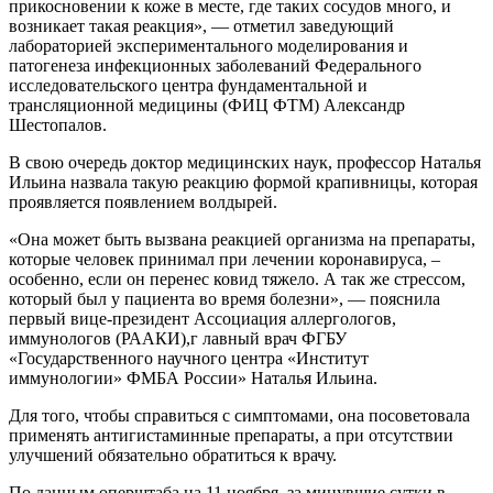
прикосновении к коже в месте, где таких сосудов много, и
возникает такая реакция», — отметил заведующий
лабораторией экспериментального моделирования и
патогенеза инфекционных заболеваний Федерального
исследовательского центра фундаментальной и
трансляционной медицины (ФИЦ ФТМ) Александр
Шестопалов.
В свою очередь доктор медицинских наук, профессор Наталья
Ильина назвала такую реакцию формой крапивницы, которая
проявляется появлением волдырей.
«Она может быть вызвана реакцией организма на препараты,
которые человек принимал при лечении коронавируса, –
особенно, если он перенес ковид тяжело. А так же стрессом,
который был у пациента во время болезни», — пояснила
первый вице-президент Ассоциация аллергологов,
иммунологов (РААКИ),г лавный врач ФГБУ
«Государственного научного центра «Институт
иммунологии» ФМБА России» Наталья Ильина.
Для того, чтобы справиться с симптомами, она посоветовала
применять антигистаминные препараты, а при отсутствии
улучшений обязательно обратиться к врачу.
По данным оперштаба на 11 ноября, за минувшие сутки в