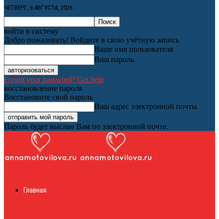
ЧЕТВЕРГ, 6 АВГУСТА, 2026
войти в систему
Добро пожаловать! Войдите в свою учётную запись
Ваше имя пользователя
Ваш пароль
Forgot your password? Get help
восстановление пароля
Восстановите свой пароль
Ваш адрес электронной почты
Пароль будет выслан Вам по электронной почте.
Женский онлайн
Главная
журнал