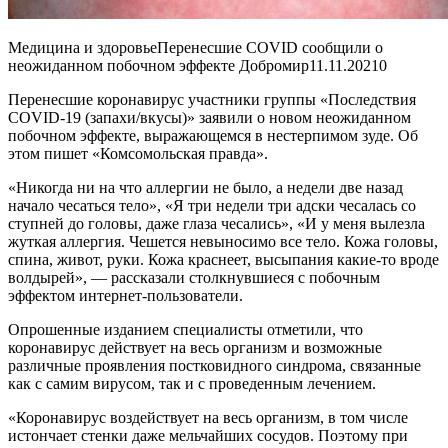
Медицина и здоровьеПеренесшие COVID сообщили о
неожиданном побочном эффекте Добромир
11.11.2021
0
Перенесшие коронавирус участники группы «Последствия
COVID-19 (запахи/вкусы)» заявили о новом неожиданном
побочном эффекте, выражающемся в нестерпимом зуде. Об
этом пишет «Комсомольская правда».
«Никогда ни на что аллергии не было, а недели две назад
начало чесаться тело», «Я три недели три адски чесалась со
ступней до головы, даже глаза чесались», «И у меня вылезла
жуткая аллергия. Чешется невыносимо все тело. Кожа головы,
спина, живот, руки. Кожа краснеет, высыпания какие-то вроде
волдырей», — рассказали столкнувшиеся с побочным
эффектом интернет-пользователи.
Опрошенные изданием специалисты отметили, что
коронавирус действует на весь организм и возможные
различные проявления постковидного синдрома, связанные
как с самим вирусом, так и с проведенным лечением.
«Коронавирус воздействует на весь организм, в том числе
истончает стенки даже мельчайших сосудов. Поэтому при