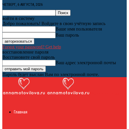
ЧЕТВЕРГ, 6 АВГУСТА, 2026
войти в систему
Добро пожаловать! Войдите в свою учётную запись
Ваше имя пользователя
Ваш пароль
Forgot your password? Get help
восстановление пароля
Восстановите свой пароль
Ваш адрес электронной почты
Пароль будет выслан Вам по электронной почте.
Женский онлайн
Главная
журнал